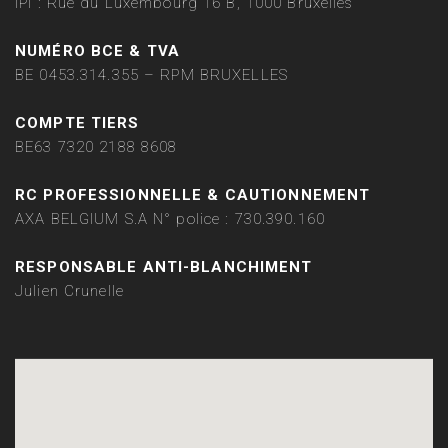
IPI : Rue du Luxembourg 16 B, 1000 Bruxelles
NUMÉRO BCE & TVA
BE 0453.314.355 – RPM BRUXELLES
COMPTE TIERS
BE63 7320 2188 8608
RC PROFESSIONNELLE & CAUTIONNEMENT
AXA BELGIUM S.A N° police : 730.390.160
RESPONSABLE ANTI-BLANCHIMENT
Julien Crunelle