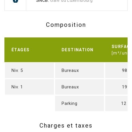
SNCB:
Gare du Luxembourg
Composition
SURFAC
ÉTAGES
DESTINATION
[m²/unit
Niv. 5
Bureaux
983
Niv. 1
Bureaux
199
Parking
12 un
Charges et taxes