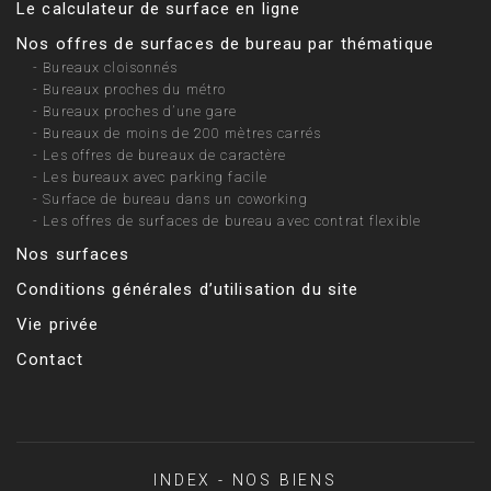
Le calculateur de surface en ligne
Nos offres de surfaces de bureau par thématique
-
Bureaux cloisonnés
-
Bureaux proches du métro
-
Bureaux proches d’une gare
-
Bureaux de moins de 200 mètres carrés
-
Les offres de bureaux de caractère
-
Les bureaux avec parking facile
-
Surface de bureau dans un coworking
-
Les offres de surfaces de bureau avec contrat flexible
Nos surfaces
Conditions générales d’utilisation du site
Vie privée
Contact
INDEX - NOS BIENS