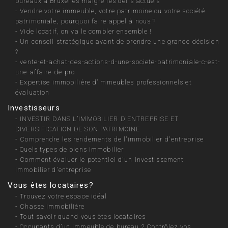
bureaux à Bruxelles malgré les défis actuels
-
Vendre votre immeuble, votre patrimoine ou votre société
patrimoniale, pourquoi faire appel à nous ?
-
Vide locatif, on va le combler ensemble !
-
Un conseil stratégique avant de prendre une grande décision
?
-
vente-et-achat-des-actions-d-une-societe-patrimoniale-c-est-
une-affaire-de-pro
-
Expertise immobilière d’immeubles professionnels et
évaluation
Investisseurs
-
INVESTIR DANS L’IMMOBILIER D'ENTREPRISE ET
DIVERSIFICATION DE SON PATRIMOINE
-
Comprendre les rendements de l'immobilier d'entreprise
-
Quels types de biens immobilier
-
Comment évaluer le potentiel d'un investissement
immobilier d'entreprise
Vous êtes locataires?
-
Trouvez votre espace idéal
-
Chasse immobilière
-
Tout savoir quand vous êtes locataires
-
Occupants d’un immeuble de bureau ? Contrôlez vos