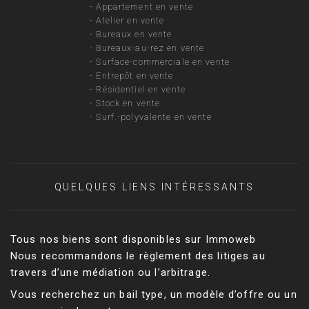
-
Appartement en vente
-
Atelier en vente
-
Bureaux en vente
-
Bureaux-au-rez en vente
-
Surface-commerciale en vente
-
Entrepôt en vente
-
Résidentiel en vente
-
Stock en vente
-
Surf.-polyvalente en vente
QUELQUES LIENS INTÉRESSANTS
Tous nos biens sont disponibles sur Immoweb
Nous recommandons le règlement des litiges au
travers d’une médiation ou l’arbitrage.
Vous recherchez un bail type, un modèle d’offre ou un