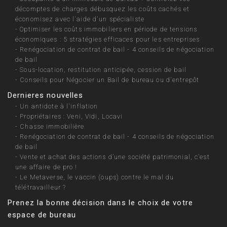
décomptes de charges débusquez les coûts cachés et
économisez avec l'aide d'un spécialiste
-
Optimiser les coûts immobiliers en période de tensions
économiques : 5 stratégies efficaces pour les entreprises
-
Renégociation de contrat de bail - 4 conseils de négociation
de bail
-
Sous-location, restitution anticipée, cession de bail
-
Conseils pour Négocier un Bail de bureau ou d'entrepôt
Dernieres nouvelles
-
Un antidote à l'inflation
-
Propriétaires : Veni, Vidi, Locavi
-
Chasse immobilière
-
Renégociation de contrat de bail - 4 conseils de négociation
de bail
-
Vente et achat des actions d’une société patrimonial, c’est
une affaire de pro !
-
Le Metaverse, le vaccin (oups) contre le mal du
télétravailleur ?
Prenez la bonne décision dans le choix de votre
espace de bureau