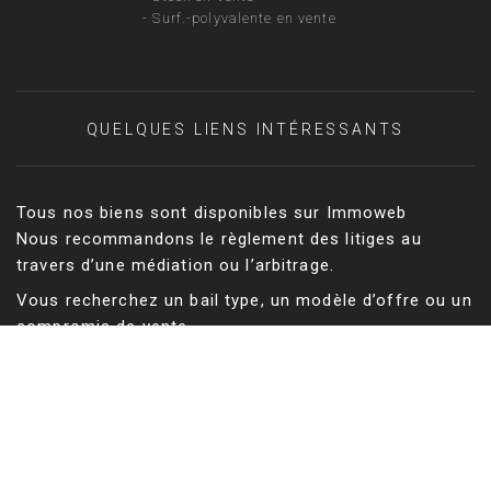
-
Surf.-polyvalente en vente
QUELQUES LIENS INTÉRESSANTS
Tous nos biens sont disponibles sur Immoweb
Nous recommandons le règlement des litiges au
travers d’une médiation ou l’arbitrage.
Vous recherchez un bail type, un modèle d’offre ou un
compromis de vente
Vous recherchez un géomètre expert pour vos états
des lieux, un mesurage ou une division d’immeuble
Tableau des Géomètres-experts
Vous cherchez un bien résidentiel en Belgique ?