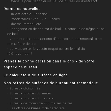
-
Conseils pour Négocier un Bail de bureau ou d'entrepôt
Dernieres nouvelles
-
Un antidote à l'inflation
-
Propriétaires : Veni, Vidi, Locavi
-
Chasse immobilière
-
Renégociation de contrat de bail - 4 conseils de négociation
de bail
-
Vente et achat des actions d’une société patrimonial, c’est
une affaire de pro !
-
Le Metaverse, le vaccin (oups) contre le mal du
télétravailleur ?
Prenez la bonne décision dans le choix de votre
espace de bureau
Le calculateur de surface en ligne
Nos offres de surfaces de bureau par thématique
-
Bureaux cloisonnés
-
Bureaux proches du métro
-
Bureaux proches d’une gare
-
Bureaux de moins de 200 mètres carrés
-
Les offres de bureaux de caractère