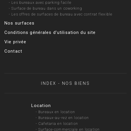
-
Les bureaux avec parking facile
-
Surface de bureau dans un coworking
-
Les offres de surfaces de bureau avec contrat flexible
Nos surfaces
Conditions générales d’utilisation du site
Vie privée
Contact
INDEX - NOS BIENS
Location
-
Bureaux en location
-
Bureaux-au-rez en location
-
Cafetaria en location
-
Surface-commerciale en location