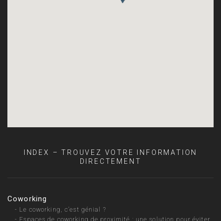
INDEX – TROUVEZ VOTRE INFORMATION
DIRECTEMENT
Coworking
-
Le coworking, c’est génial ?
-
Espaces de coworking de proximité : une solution pour éviter