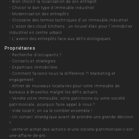
-
Bien choisir la localisation de son entrepôt
-
Choisir le bon type d'immeuble industriel
-
Modernisation des entrepôts
-
Glossaire des termes techniques d'un immeuble industriel
-
L'essor des cloud kitchens : un nouvel élan pour l'immobilier
industriel en centre urbain
-
L'avenir des entrepôts face aux défis écologiques
Propriétaires
-
Recherche d'occupants ?
-
Conseils et stratégies
-
Expertises immobilière
-
Comment faisons-nous la différence ?! Marketing et
engagement
-
Attirer de nouveaux locataires pour votre immeuble de
bureaux à Bruxelles malgré les défis actuels
-
Vendre votre immeuble, votre patrimoine ou votre société
patrimoniale, pourquoi faire appel à nous ?
-
Vide locatif, on va le combler ensemble !
-
Un conseil stratégique avant de prendre une grande décision
?
-
vente-et-achat-des-actions-d-une-societe-patrimoniale-c-est-
une-affaire-de-pro