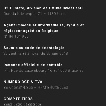
B2B Estate, division de Ottima Invest sprl
Rue du Kriekenput, 71 – 1180 Uccle
Agent immobilier intermédiaire, syndic et
régisseur agréé en Belgique
N° IPI 104 900
Soumis au code de déontologie
Suivant l'arrêté royal du 29 juin 2018
Instance officielle de contrôle
IPI : Rue du Luxembourg 16 B, 1000 Bruxelles
NUMÉRO BCE & TVA
BE 0453.314.355 – RPM BRUXELLES
COMPTE TIERS
BE63 7320 2188 8608