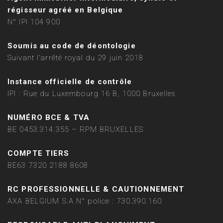
régisseur agréé en Belgique
N° IPI 104 900
Soumis au code de déontologie
Suivant l'arrêté royal du 29 juin 2018
Instance officielle de contrôle
IPI : Rue du Luxembourg 16 B, 1000 Bruxelles
NUMÉRO BCE & TVA
BE 0453.314.355 – RPM BRUXELLES
COMPTE TIERS
BE63 7320 2188 8608
RC PROFESSIONNELLE & CAUTIONNEMENT
AXA BELGIUM S.A N° police : 730.390.160