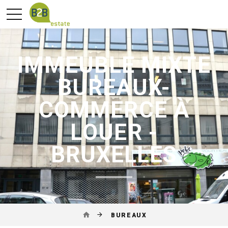
IMMEUBLE MIXTE
BUREAUX-
COMMERCE À
LOUER -
BRUXELLES
BUREAUX