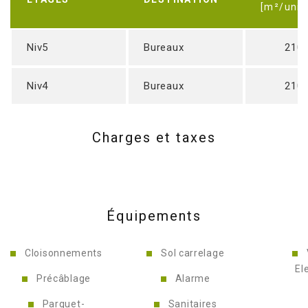
[m²/unit
Niv5
Bureaux
210
Niv4
Bureaux
210
Charges et taxes
Équipements
Cloisonnements
Sol carrelage
El
Précâblage
Alarme
Parquet-
Sanitaires