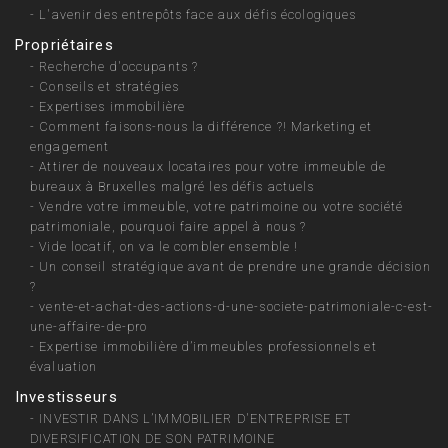
-
L'avenir des entrepôts face aux défis écologiques
Propriétaires
-
Recherche d'occupants ?
-
Conseils et stratégies
-
Expertises immobilière
-
Comment faisons-nous la différence ?! Marketing et
engagement
-
Attirer de nouveaux locataires pour votre immeuble de
bureaux à Bruxelles malgré les défis actuels
-
Vendre votre immeuble, votre patrimoine ou votre société
patrimoniale, pourquoi faire appel à nous ?
-
Vide locatif, on va le combler ensemble !
-
Un conseil stratégique avant de prendre une grande décision
?
-
vente-et-achat-des-actions-d-une-societe-patrimoniale-c-est-
une-affaire-de-pro
-
Expertise immobilière d’immeubles professionnels et
évaluation
Investisseurs
-
INVESTIR DANS L’IMMOBILIER D'ENTREPRISE ET
DIVERSIFICATION DE SON PATRIMOINE