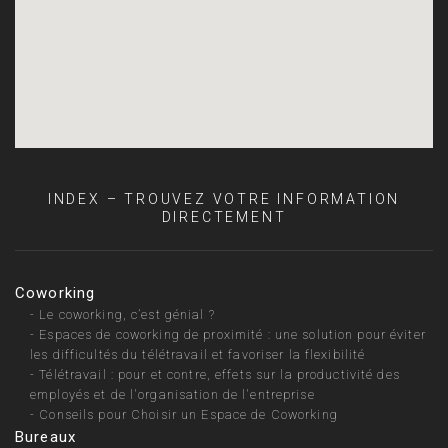
INDEX – TROUVEZ VOTRE INFORMATION
DIRECTEMENT
Coworking
-
Le coworking, c’est génial ?
-
Espaces de coworking de proximité : une solution pour éviter
les difficultés du télétravail et favoriser la flexibilité
-
Télétravail : pour et contre, effets sur la productivité des
employés et de l'organisation de l'entreprise
-
Conseils pour Choisir un Espace de Coworking
Bureaux