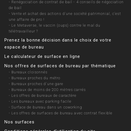
-
Renégociation de contrat de bail - 4 conseils de négociation
de bail
-
Vente et achat des actions d’une société patrimonial, c’est
une affaire de pro !
-
Le Metaverse, le vaccin (oups) contre le mal du
télétravailleur ?
Prenez la bonne décision dans le choix de votre
espace de bureau
Le calculateur de surface en ligne
Nos offres de surfaces de bureau par thématique
-
Bureaux cloisonnés
-
Bureaux proches du métro
-
Bureaux proches d’une gare
-
Bureaux de moins de 200 mètres carrés
-
Les offres de bureaux de caractère
-
Les bureaux avec parking facile
-
Surface de bureau dans un coworking
-
Les offres de surfaces de bureau avec contrat flexible
Nos surfaces