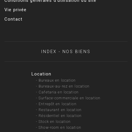
Conditions générales d’utilisation du site
Vie privée
Contact
INDEX - NOS BIENS
Location
-
Bureaux en location
-
Bureaux-au-rez en location
-
Cafetaria en location
-
Surface-commerciale en location
-
Entrepôt en location
-
Restaurant en location
-
Résidentiel en location
-
Stock en location
-
Show-room en location