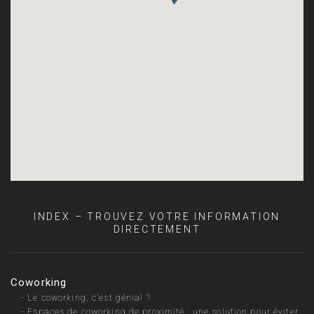
INDEX – TROUVEZ VOTRE INFORMATION
DIRECTEMENT
Coworking
-
Le coworking, c’est génial ?
-
Espaces de coworking de proximité : une solution pour éviter