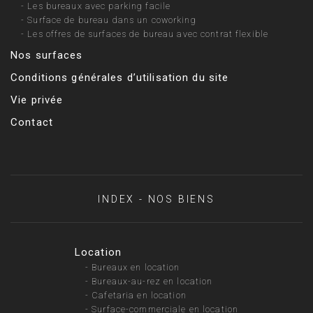
-
Les bureaux avec parking facile
-
Surface de bureau dans un coworking
-
Les offres de surfaces de bureau avec contrat flexible
Nos surfaces
Conditions générales d’utilisation du site
Vie privée
Contact
INDEX - NOS BIENS
Location
-
Bureaux en location
-
Bureaux-au-rez en location
-
Cafetaria en location
-
Surface-commerciale en location