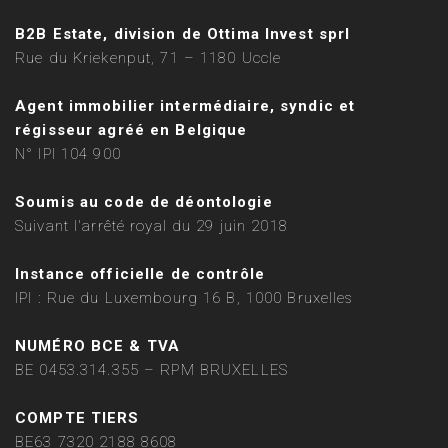
B2B Estate, division de Ottima Invest sprl
Rue du Kriekenput, 71 – 1180 Uccle
Agent immobilier intermédiaire, syndic et
régisseur agréé en Belgique
N° IPI 104 900
Soumis au code de déontologie
Suivant l'arrêté royal du 29 juin 2018
Instance officielle de contrôle
IPI : Rue du Luxembourg 16 B, 1000 Bruxelles
NUMÉRO BCE & TVA
BE 0453.314.355 – RPM BRUXELLES
COMPTE TIERS
BE63 7320 2188 8608