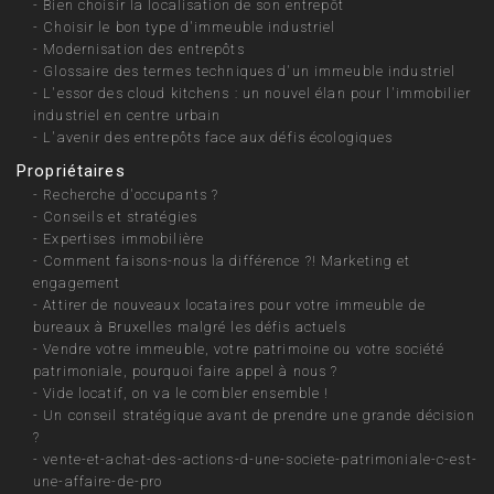
-
Bien choisir la localisation de son entrepôt
-
Choisir le bon type d'immeuble industriel
-
Modernisation des entrepôts
-
Glossaire des termes techniques d'un immeuble industriel
-
L'essor des cloud kitchens : un nouvel élan pour l'immobilier
industriel en centre urbain
-
L'avenir des entrepôts face aux défis écologiques
Propriétaires
-
Recherche d'occupants ?
-
Conseils et stratégies
-
Expertises immobilière
-
Comment faisons-nous la différence ?! Marketing et
engagement
-
Attirer de nouveaux locataires pour votre immeuble de
bureaux à Bruxelles malgré les défis actuels
-
Vendre votre immeuble, votre patrimoine ou votre société
patrimoniale, pourquoi faire appel à nous ?
-
Vide locatif, on va le combler ensemble !
-
Un conseil stratégique avant de prendre une grande décision
?
-
vente-et-achat-des-actions-d-une-societe-patrimoniale-c-est-
une-affaire-de-pro