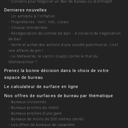
-
Conseils pour Négocier un Bail de bureau ou d'entrepôt
Dernieres nouvelles
-
Un antidote à l'inflation
-
Propriétaires : Veni, Vidi, Locavi
-
Chasse immobilière
-
Renégociation de contrat de bail - 4 conseils de négociation
de bail
-
Vente et achat des actions d’une société patrimonial, c’est
une affaire de pro !
-
Le Metaverse, le vaccin (oups) contre le mal du
télétravailleur ?
Prenez la bonne décision dans le choix de votre
espace de bureau
Le calculateur de surface en ligne
Nos offres de surfaces de bureau par thématique
-
Bureaux cloisonnés
-
Bureaux proches du métro
-
Bureaux proches d’une gare
-
Bureaux de moins de 200 mètres carrés
-
Les offres de bureaux de caractère