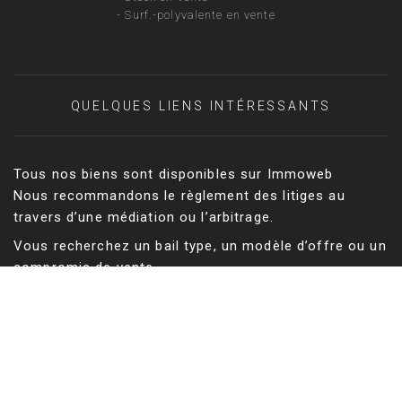
-
Surf.-polyvalente en vente
QUELQUES LIENS INTÉRESSANTS
Tous nos biens sont disponibles sur Immoweb
Nous recommandons le règlement des litiges au
travers d’une médiation ou l’arbitrage.
Vous recherchez un bail type, un modèle d’offre ou un
compromis de vente
Vous recherchez un géomètre expert pour vos états
des lieux, un mesurage ou une division d’immeuble
Tableau des Géomètres-experts
Vous cherchez un bien résidentiel en Belgique ?