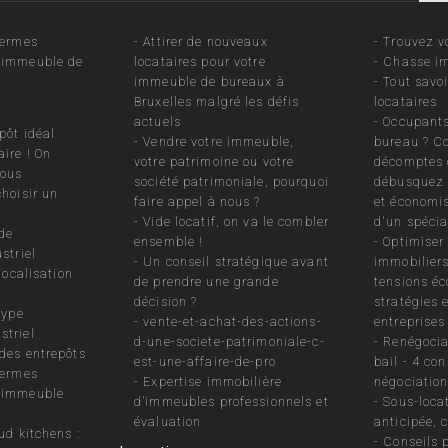
termes
-
Attirer de nouveaux
-
Trouvez v
 immeuble de
locataires pour votre
-
Chasse im
immeuble de bureaux à
-
Tout savo
Bruxelles malgré les défis
locataires
actuels
-
Occupants
pôt idéal
-
Vendre votre immeuble,
bureau ? Co
ire ! On
votre patrimoine ou votre
décomptes 
vous
société patrimoniale, pourquoi
débusquez 
choisir un
faire appel à nous ?
et économis
-
Vide locatif, on va le combler
d'un spécia
 de
ensemble !
-
Optimiser 
striel
-
Un conseil stratégique avant
immobiliers
 localisation
de prendre une grande
tensions éc
décision ?
stratégies 
type
-
vente-et-achat-des-actions-
entreprises
striel
d-une-societe-patrimoniale-c-
-
Renégocia
des entrepôts
est-une-affaire-de-pro
bail - 4 con
termes
-
Expertise immobilière
négociation
n immeuble
d’immeubles professionnels et
-
Sous-locat
évaluation
anticipée, 
ud kitchens :
-
Conseils 