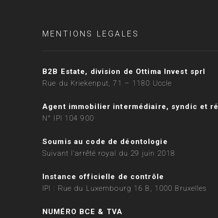
MENTIONS LEGALES
B2B Estate, division de Ottima Invest sprl
Rue du Kriekenput, 71 – 1180 Uccle
Agent immobilier intermédiaire, syndic et r
N° IPI 104 900
Soumis au code de déontologie
Suivant l'arrêté royal du 29 juin 2018
Instance officielle de contrôle
IPI : Rue du Luxembourg 16 B, 1000 Bruxelles
NUMÉRO BCE & TVA