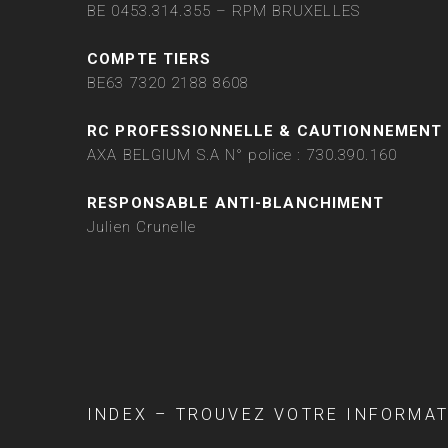
BE 0453.314.355 – RPM BRUXELLES
COMPTE TIERS
BE63 7320 2188 8608
RC PROFESSIONNELLE & CAUTIONNEMENT
AXA BELGIUM S.A N° police : 730.390.160
RESPONSABLE ANTI-BLANCHIMENT
Julien Crunelle
INDEX – TROUVEZ VOTRE INFORMA