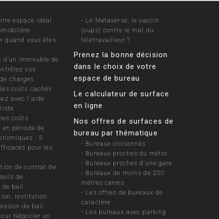
otre espace idéal
-
Le Metaverse, le vaccin
mobilière
(oups) contre le mal du
ir quand vous êtes
télétravailleur ?
Prenez la bonne décision
 d’un immeuble de
dans le choix de votre
ntrôlez vos
espace de bureau
de charges
les coûts cachés
Le calculateur de surface
ez avec l'aide
en ligne
liste
les coûts
Nos offres de surfaces de
 en période de
bureau par thématique
onomiques : 5
-
Bureaux cloisonnés
efficaces pour les
-
Bureaux proches du métro
-
Bureaux proches d’une gare
tion de contrat de
-
Bureaux de moins de 200
seils de
mètres carrés
 de bail
-
Les offres de bureaux de
ion, restitution
caractère
cession de bail
-
Les bureaux avec parking
pour Négocier un