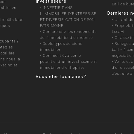
Investisseurs
pour
Bail de bur
striel en
-
INVESTIR DANS
Dernieres n
L’IMMOBILIER D'ENTREPRISE
ntrepôts face
ET DIVERSIFICATION DE SON
-
Un antidot
iques
PATRIMOINE
-
Propriétair
-
Comprendre les rendements
Locavi
de l'immobilier d'entreprise
-
Chasse im
cupants ?
-
Quels types de biens
-
Renégocia
atégies
immobilier
bail - 4 con
obilière
-
Comment évaluer le
négociation
ns-nous la
potentiel d'un investissement
-
Vente et 
rketing et
immobilier d'entreprise
d’une socié
c’est une af
Vous êtes locataires?