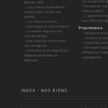
un nouvel élan 
Bureau Idéal
l'immobilier indu
-
Les critères à prendre en
centre urbain
compte pour choisir son
-
L'avenir des e
bureau
aux défis écolog
-
Les erreurs à éviter…
-
Avantages et inconvénients
Propriétaires
-
Comment négocier son
-
Recherche d'oc
contrat de bail…
-
Conseils et str
-
Quel quartier choisir pour
-
Expertises imm
son entreprise
-
Comment faiso
-
Comment sont mesurés les
différence ?! Ma
espaces de bureau en
engagement
Belgique
INDEX - NOS BIENS