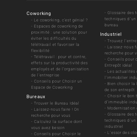
-
Glossaire des 
Coworking
techniques d'un
-
Le coworking, c’est génial ?
bureau
-
Espaces de coworking de
proximité : une solution pour
Industriel
éviter les difficultés du
-
Trouvez l'entre
télétravail et favoriser la
-
Laissez-nous fa
flexibilité
recherche pour 
-
Télétravail : pour et contre,
-
Conseils pour 
effets sur la productivité des
Entrepôt idéal
employés et de l'organisation
-
Les actualités
de l'entreprise
l'immobilier indu
-
Conseils pour Choisir un
-
Bien choisir la
Espace de Coworking
de son entrepôt
-
Choisir le bon 
Bureaux
d'immeuble indu
-
Trouver le Bureau Idéal
-
Modernisation 
-
Laissez-nous faire ! On
-
Glossaire des 
recherche pour vous
techniques d'u
-
Calculez la surface dont
industriel
vous avez besoin
-
L'essor des clo
-
Conseils pour Choisir le