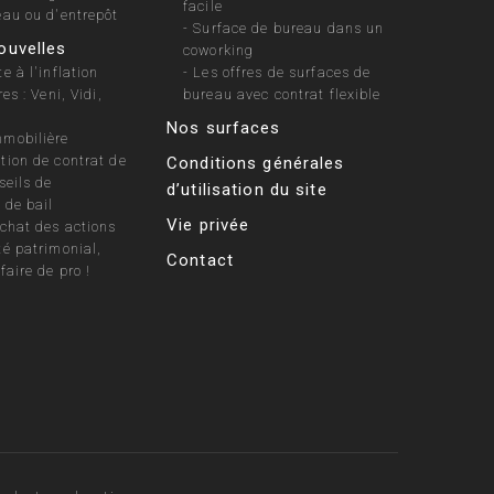
facile
eau ou d'entrepôt
-
Surface de bureau dans un
ouvelles
coworking
e à l'inflation
-
Les offres de surfaces de
es : Veni, Vidi,
bureau avec contrat flexible
Nos surfaces
mobilière
tion de contrat de
Conditions générales
seils de
d’utilisation du site
 de bail
Vie privée
achat des actions
té patrimonial,
Contact
faire de pro !