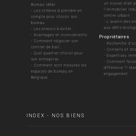
un nouvel élan 
Bureau Idéal
l'immobilier indu
-
Les critères à prendre en
centre urbain
compte pour choisir son
-
L'avenir des e
bureau
aux défis écolog
-
Les erreurs à éviter…
-
Avantages et inconvénients
Propriétaires
-
Comment négocier son
-
Recherche d'oc
contrat de bail…
-
Conseils et str
-
Quel quartier choisir pour
-
Expertises imm
son entreprise
-
Comment faiso
-
Comment sont mesurés les
différence ?! Ma
espaces de bureau en
engagement
Belgique
INDEX - NOS BIENS