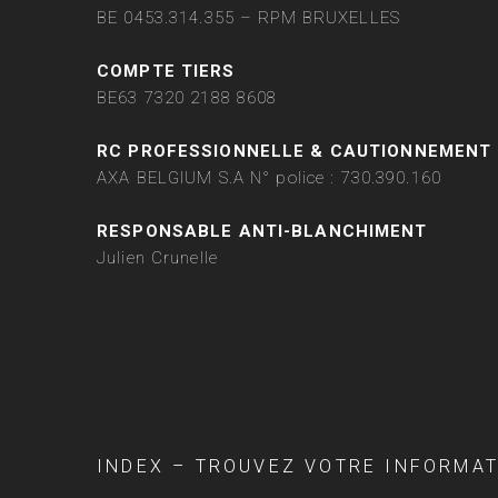
BE 0453.314.355 – RPM BRUXELLES
COMPTE TIERS
BE63 7320 2188 8608
RC PROFESSIONNELLE & CAUTIONNEMENT
AXA BELGIUM S.A N° police : 730.390.160
RESPONSABLE ANTI-BLANCHIMENT
Julien Crunelle
INDEX – TROUVEZ VOTRE INFORMA