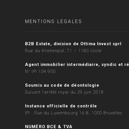
MENTIONS LEGALES
B2B Estate, division de Ottima Invest sprl
Rue du Kriekenput, 71 – 1180 Uccle
Agent immobilier intermédiaire, syndic et r
N° IPI 104 900
Soumis au code de déontologie
Suivant l'arrêté royal du 29 juin 2018
Instance officielle de contrôle
IPI : Rue du Luxembourg 16 B, 1000 Bruxelles
NUMÉRO BCE & TVA