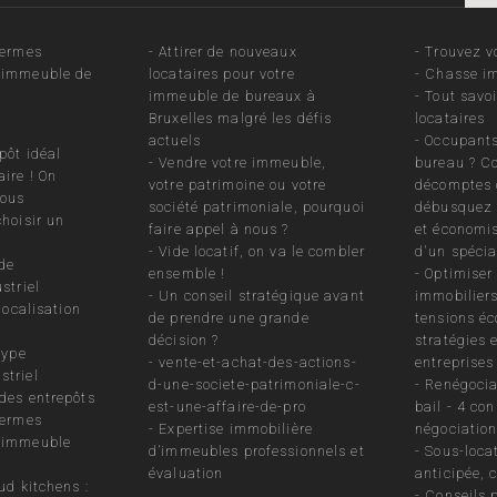
termes
-
Attirer de nouveaux
-
Trouvez v
 immeuble de
locataires pour votre
-
Chasse im
immeuble de bureaux à
-
Tout savo
Bruxelles malgré les défis
locataires
actuels
-
Occupants
pôt idéal
-
Vendre votre immeuble,
bureau ? Co
ire ! On
votre patrimoine ou votre
décomptes 
vous
société patrimoniale, pourquoi
débusquez 
choisir un
faire appel à nous ?
et économis
-
Vide locatif, on va le combler
d'un spécia
 de
ensemble !
-
Optimiser 
striel
-
Un conseil stratégique avant
immobiliers
 localisation
de prendre une grande
tensions éc
décision ?
stratégies 
type
-
vente-et-achat-des-actions-
entreprises
striel
d-une-societe-patrimoniale-c-
-
Renégocia
des entrepôts
est-une-affaire-de-pro
bail - 4 con
termes
-
Expertise immobilière
négociation
n immeuble
d’immeubles professionnels et
-
Sous-locat
évaluation
anticipée, 
ud kitchens :
-
Conseils 