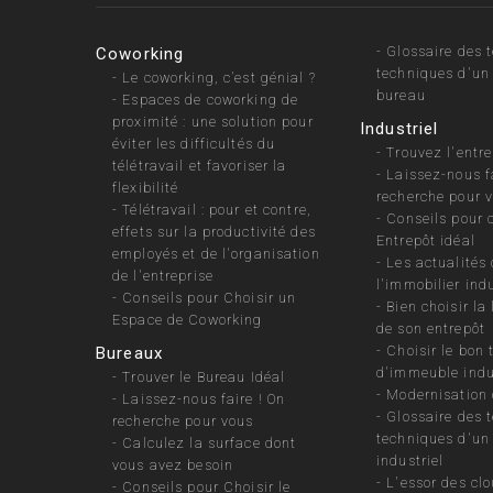
-
Glossaire des 
Coworking
techniques d'un
-
Le coworking, c’est génial ?
bureau
-
Espaces de coworking de
proximité : une solution pour
Industriel
éviter les difficultés du
-
Trouvez l'entre
télétravail et favoriser la
-
Laissez-nous fa
flexibilité
recherche pour 
-
Télétravail : pour et contre,
-
Conseils pour 
effets sur la productivité des
Entrepôt idéal
employés et de l'organisation
-
Les actualités
de l'entreprise
l'immobilier indu
-
Conseils pour Choisir un
-
Bien choisir la
Espace de Coworking
de son entrepôt
-
Choisir le bon 
Bureaux
d'immeuble indu
-
Trouver le Bureau Idéal
-
Modernisation 
-
Laissez-nous faire ! On
-
Glossaire des 
recherche pour vous
techniques d'u
-
Calculez la surface dont
industriel
vous avez besoin
-
L'essor des clo
-
Conseils pour Choisir le