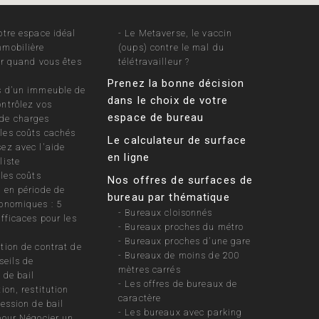
otre espace idéal
-
Le Metaverse, le vaccin
mobilière
(oups) contre le mal du
ir quand vous êtes
télétravailleur ?
Prenez la bonne décision
 d’un immeuble de
dans le choix de votre
ntrôlez vos
espace de bureau
de charges
les coûts cachés
Le calculateur de surface
ez avec l'aide
en ligne
liste
les coûts
Nos offres de surfaces de
 en période de
bureau par thématique
onomiques : 5
-
Bureaux cloisonnés
efficaces pour les
-
Bureaux proches du métro
-
Bureaux proches d’une gare
tion de contrat de
-
Bureaux de moins de 200
seils de
mètres carrés
 de bail
-
Les offres de bureaux de
ion, restitution
caractère
cession de bail
-
Les bureaux avec parking
pour Négocier un