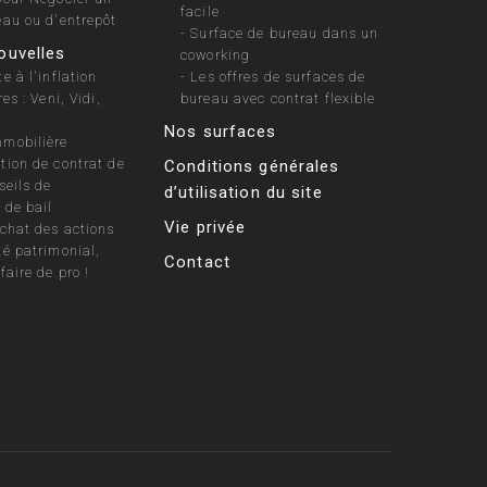
facile
eau ou d'entrepôt
-
Surface de bureau dans un
ouvelles
coworking
e à l'inflation
-
Les offres de surfaces de
es : Veni, Vidi,
bureau avec contrat flexible
Nos surfaces
mobilière
tion de contrat de
Conditions générales
seils de
d’utilisation du site
 de bail
Vie privée
achat des actions
té patrimonial,
Contact
faire de pro !