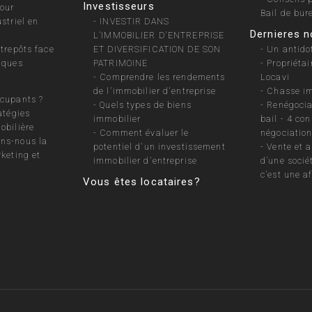
Investisseurs
pour
Bail de bur
striel en
-
INVESTIR DANS
Dernieres n
L’IMMOBILIER D'ENTREPRISE
ntrepôts face
ET DIVERSIFICATION DE SON
-
Un antidot
iques
PATRIMOINE
-
Propriétair
-
Comprendre les rendements
Locavi
de l'immobilier d'entreprise
-
Chasse im
cupants ?
-
Quels types de biens
-
Renégocia
atégies
immobilier
bail - 4 con
obilière
-
Comment évaluer le
négociation
ns-nous la
potentiel d'un investissement
-
Vente et 
rketing et
immobilier d'entreprise
d’une socié
c’est une af
Vous êtes locataires?