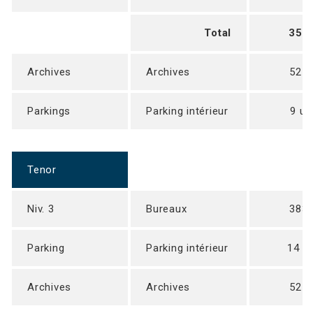
Total
358
Archives
Archives
521
Parkings
Parking intérieur
9 un
Tenor
Niv. 3
Bureaux
383
Parking
Parking intérieur
14 un
Archives
Archives
521