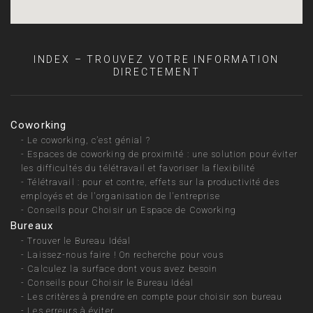
INDEX – TROUVEZ VOTRE INFORMATION
DIRECTEMENT
Coworking
-
Le coworking, c’est génial ?
-
Espaces de coworking de proximité : une solution pour éviter
les difficultés du télétravail et favoriser la flexibilité
-
Télétravail : pour et contre, effets sur la productivité des
employés et de l'organisation de l'entreprise
-
Conseils pour Choisir un Espace de Coworking
Bureaux
-
Trouver le Bureau Idéal
-
Laissez-nous faire ! On recherche pour vous
-
Calculez la surface dont vous avez besoin
-
Conseils pour Choisir le Bureau Idéal
-
Les critères à prendre en compte pour choisir son bureau
-
Les erreurs à éviter…