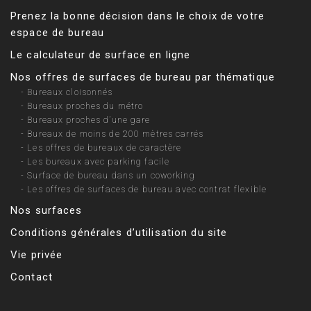
Prenez la bonne décision dans le choix de votre
espace de bureau
Le calculateur de surface en ligne
Nos offres de surfaces de bureau par thématique
-
Bureaux cloisonnés
-
Bureaux proches du métro
-
Bureaux proches d’une gare
-
Bureaux de moins de 200 mètres carrés
-
Les offres de bureaux de caractère
-
Les bureaux avec parking facile
-
Surface de bureau dans un coworking
-
Les offres de surfaces de bureau avec contrat flexible
Nos surfaces
Conditions générales d’utilisation du site
Vie privée
Contact