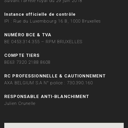
Suivant l'arrêté royal du 29 juin 2018
Instance officielle de contrôle
IPI : Rue du Luxembourg 16 B, 1000 Bruxelles
NUMÉRO BCE & TVA
BE 0453.314.355 – RPM BRUXELLES
COMPTE TIERS
BE63 7320 2188 8608
RC PROFESSIONNELLE & CAUTIONNEMENT
AXA BELGIUM S.A N° police : 730.390.160
RESPONSABLE ANTI-BLANCHIMENT
Julien Crunelle