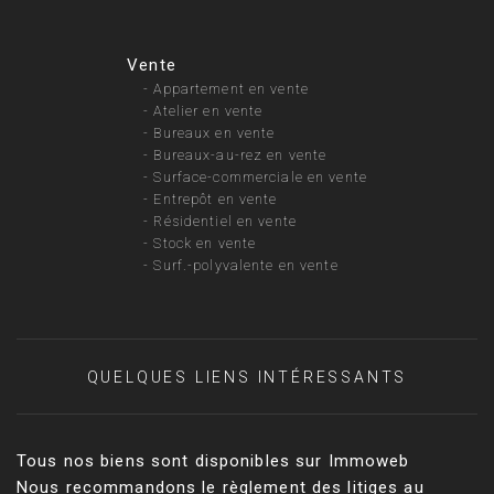
Vente
-
Appartement en vente
-
Atelier en vente
-
Bureaux en vente
-
Bureaux-au-rez en vente
-
Surface-commerciale en vente
-
Entrepôt en vente
-
Résidentiel en vente
-
Stock en vente
-
Surf.-polyvalente en vente
QUELQUES LIENS INTÉRESSANTS
Tous nos biens sont disponibles sur Immoweb
Nous recommandons le règlement des litiges au