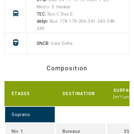
Metro: 5: Hankar
TEC:
Bus C Bus E
delijn:
Bus: 178-179-306-341-343-348-
349
SNCB:
Gare Delta
Composition
SURFAC
ÉTAGES
DESTINATION
[m²/unit
Soprano
Niv. 1
Bureaux
358