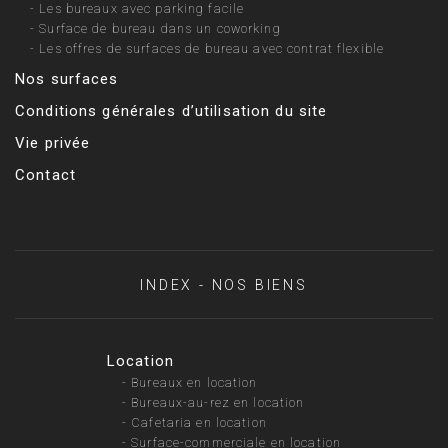
-
Les bureaux avec parking facile
-
Surface de bureau dans un coworking
-
Les offres de surfaces de bureau avec contrat flexible
Nos surfaces
Conditions générales d’utilisation du site
Vie privée
Contact
INDEX - NOS BIENS
Location
-
Bureaux en location
-
Bureaux-au-rez en location
-
Cafetaria en location
-
Surface-commerciale en location