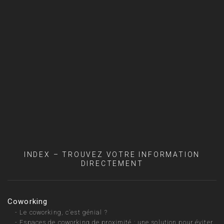
INDEX – TROUVEZ VOTRE INFORMATION
DIRECTEMENT
Coworking
-
Le coworking, c’est génial ?
-
Espaces de coworking de proximité : une solution pour éviter