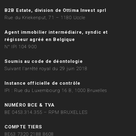
B2B Estate, division de Ottima Invest sprl
Rue du Kriekenput, 71 – 1180 Uccle
Agent immobilier intermédiaire, syndic et
régisseur agréé en Belgique
N° IPI 104 900
Soumis au code de déontologie
Suivant l'arrêté royal du 29 juin 2018
Instance officielle de contrôle
IPI : Rue du Luxembourg 16 B, 1000 Bruxelles
NUMÉRO BCE & TVA
BE 0453.314.355 – RPM BRUXELLES
COMPTE TIERS
BE63 7320 2188 8608