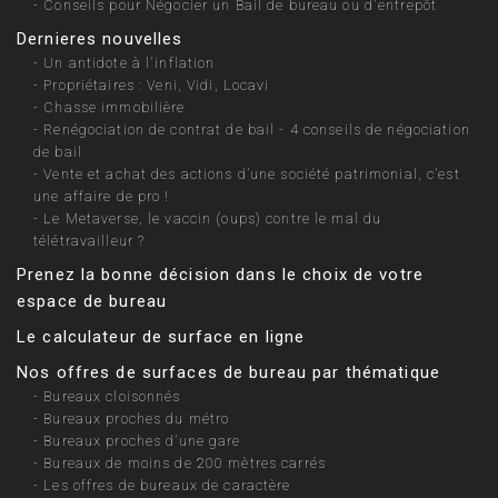
-
Conseils pour Négocier un Bail de bureau ou d'entrepôt
Dernieres nouvelles
-
Un antidote à l'inflation
-
Propriétaires : Veni, Vidi, Locavi
-
Chasse immobilière
-
Renégociation de contrat de bail - 4 conseils de négociation
de bail
-
Vente et achat des actions d’une société patrimonial, c’est
une affaire de pro !
-
Le Metaverse, le vaccin (oups) contre le mal du
télétravailleur ?
Prenez la bonne décision dans le choix de votre
espace de bureau
Le calculateur de surface en ligne
Nos offres de surfaces de bureau par thématique
-
Bureaux cloisonnés
-
Bureaux proches du métro
-
Bureaux proches d’une gare
-
Bureaux de moins de 200 mètres carrés
-
Les offres de bureaux de caractère