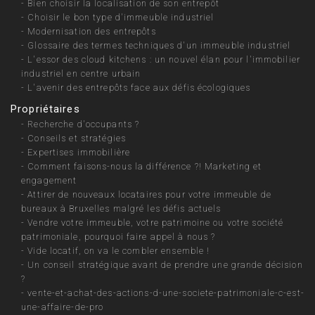
-
Bien choisir la localisation de son entrepôt
-
Choisir le bon type d'immeuble industriel
-
Modernisation des entrepôts
-
Glossaire des termes techniques d'un immeuble industriel
-
L'essor des cloud kitchens : un nouvel élan pour l'immobilier
industriel en centre urbain
-
L'avenir des entrepôts face aux défis écologiques
Propriétaires
-
Recherche d'occupants ?
-
Conseils et stratégies
-
Expertises immobilière
-
Comment faisons-nous la différence ?! Marketing et
engagement
-
Attirer de nouveaux locataires pour votre immeuble de
bureaux à Bruxelles malgré les défis actuels
-
Vendre votre immeuble, votre patrimoine ou votre société
patrimoniale, pourquoi faire appel à nous ?
-
Vide locatif, on va le combler ensemble !
-
Un conseil stratégique avant de prendre une grande décision
?
-
vente-et-achat-des-actions-d-une-societe-patrimoniale-c-est-
une-affaire-de-pro