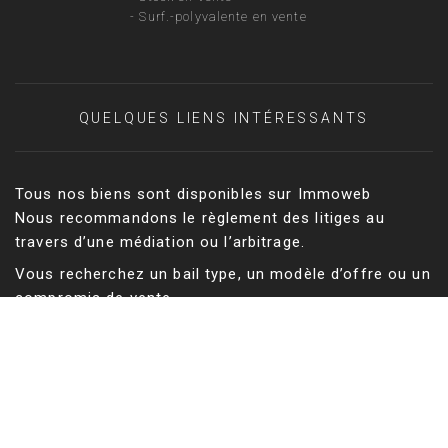
-
Surf.-polyvalente en vente
QUELQUES LIENS INTÉRESSANTS
Tous nos biens sont disponibles sur Immoweb
Nous recommandons le règlement des litiges au
travers d’une médiation ou l’arbitrage.
Vous recherchez un bail type, un modèle d’offre ou un
compromis de vente
Vous recherchez un géomètre expert pour vos états
des lieux, un mesurage ou une division d’immeuble
Tableau des Géomètres-experts
Vous cherchez un bien résidentiel en Belgique ?