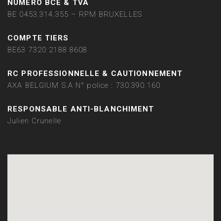
NUMÉRO BCE & TVA
BE 0453.314.355 – RPM BRUXELLES
COMPTE TIERS
BE63 7320 2188 8608
RC PROFESSIONNELLE & CAUTIONNEMENT
AXA BELGIUM S.A N° police : 730.390.160
RESPONSABLE ANTI-BLANCHIMENT
Julien Crunelle