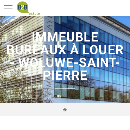
IMMEUBLE
BUREAUX À LOUER
- WOLUWE-SAINT-
PIERRE