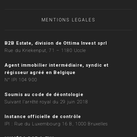
MENTIONS LEGALES
B2B Estate, division de Ottima Invest sprl
Rue du Kriekenput, 71 – 1180 Uccle
Agent immobilier intermédiaire, syndic et
régisseur agréé en Belgique
N° IPI 104 900
Soumis au code de déontologie
Suivant l'arrêté royal du 29 juin 2018
Instance officielle de contrôle
IPI : Rue du Luxembourg 16 B, 1000 Bruxelles