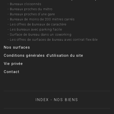
-
Bureaux cloisonnés
-
Bureaux proches du métro
-
Bureaux proches d’une gare
-
Bureaux de moins de 200 mètres carrés
-
Les offres de bureaux de caractère
-
Les bureaux avec parking facile
-
Surface de bureau dans un coworking
-
Les offres de surfaces de bureau avec contrat flexible
Nos surfaces
Conditions générales d’utilisation du site
Vie privée
Contact
INDEX - NOS BIENS