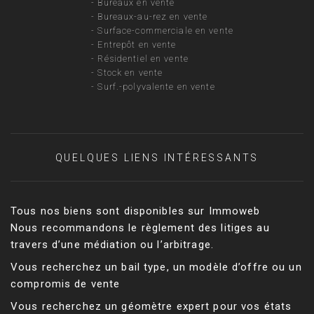
-
Bureaux en vente
-
Bureaux-au-rez en vente
-
Surface-commerciale en vente
-
Entrepôt en vente
-
Résidentiel en vente
-
Stock en vente
-
Surf.-polyvalente en vente
QUELQUES LIENS INTÉRESSANTS
Tous nos biens sont disponibles sur Immoweb
Nous recommandons le règlement des litiges au
travers d’une médiation ou l’arbitrage.
Vous recherchez un bail type, un modèle d’offre ou un
compromis de vente
Vous recherchez un géomètre expert pour vos états