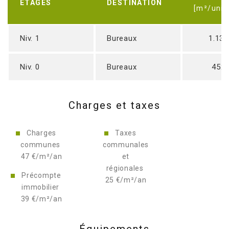
ÉTAGES
DESTINATION
[m²/unit
Niv. 1
Bureaux
1.136
Niv. 0
Bureaux
452
Charges et taxes
Charges
Taxes
communes
communales
47 €/m²/an
et
régionales
Précompte
25 €/m²/an
immobilier
39 €/m²/an