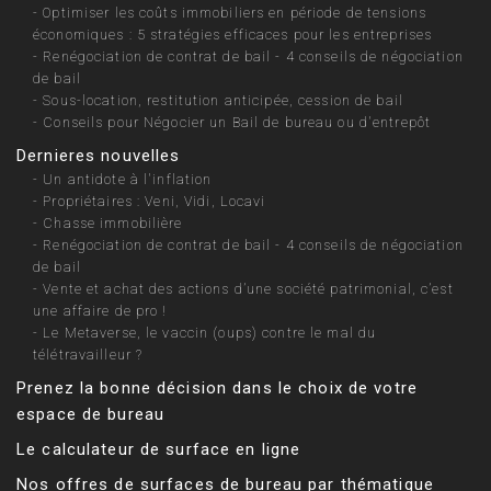
-
Optimiser les coûts immobiliers en période de tensions
économiques : 5 stratégies efficaces pour les entreprises
-
Renégociation de contrat de bail - 4 conseils de négociation
de bail
-
Sous-location, restitution anticipée, cession de bail
-
Conseils pour Négocier un Bail de bureau ou d'entrepôt
Dernieres nouvelles
-
Un antidote à l'inflation
-
Propriétaires : Veni, Vidi, Locavi
-
Chasse immobilière
-
Renégociation de contrat de bail - 4 conseils de négociation
de bail
-
Vente et achat des actions d’une société patrimonial, c’est
une affaire de pro !
-
Le Metaverse, le vaccin (oups) contre le mal du
télétravailleur ?
Prenez la bonne décision dans le choix de votre
espace de bureau
Le calculateur de surface en ligne
Nos offres de surfaces de bureau par thématique