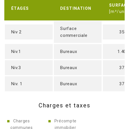
SURFAC
ÉTAGES
DESTINATION
[m²/unit
Surface
Niv 2
358
commerciale
Niv.1
Bureaux
1.401
Niv.3
Bureaux
372
Niv. 1
Bureaux
371
Charges et taxes
Charges
Précompte
communes
immobilier