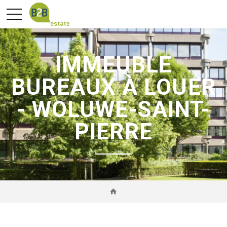
IMMEUBLE
BUREAUX À LOUER
- WOLUWE-SAINT-
PIERRE