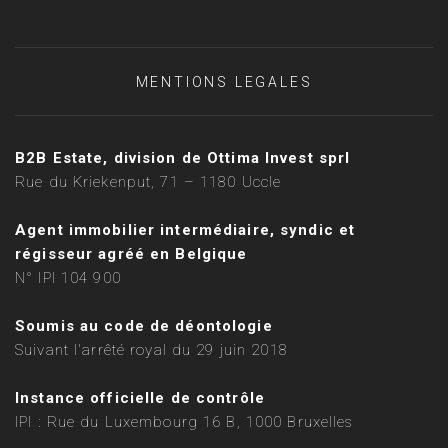
MENTIONS LEGALES
B2B Estate, division de Ottima Invest sprl
Rue du Kriekenput, 71 – 1180 Uccle
Agent immobilier intermédiaire, syndic et
régisseur agréé en Belgique
N° IPI 104 900
Soumis au code de déontologie
Suivant l'arrêté royal du 29 juin 2018
Instance officielle de contrôle
IPI : Rue du Luxembourg 16 B, 1000 Bruxelles