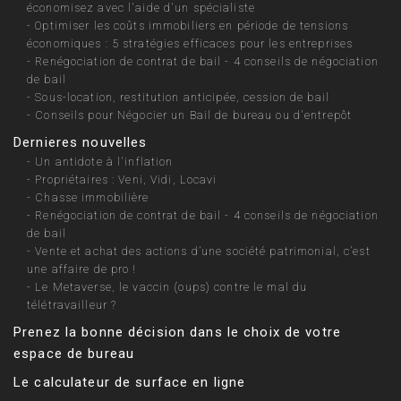
économisez avec l'aide d'un spécialiste
-
Optimiser les coûts immobiliers en période de tensions
économiques : 5 stratégies efficaces pour les entreprises
-
Renégociation de contrat de bail - 4 conseils de négociation
de bail
-
Sous-location, restitution anticipée, cession de bail
-
Conseils pour Négocier un Bail de bureau ou d'entrepôt
Dernieres nouvelles
-
Un antidote à l'inflation
-
Propriétaires : Veni, Vidi, Locavi
-
Chasse immobilière
-
Renégociation de contrat de bail - 4 conseils de négociation
de bail
-
Vente et achat des actions d’une société patrimonial, c’est
une affaire de pro !
-
Le Metaverse, le vaccin (oups) contre le mal du
télétravailleur ?
Prenez la bonne décision dans le choix de votre
espace de bureau
Le calculateur de surface en ligne