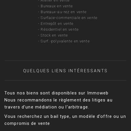
-
Atelier en vente
-
Bureaux en vente
-
Bureaux-au-rez en vente
-
Surface-commerciale en vente
-
Entrepôt en vente
-
Résidentiel en vente
-
Stock en vente
-
Surf.-polyvalente en vente
QUELQUES LIENS INTÉRESSANTS
Tous nos biens sont disponibles sur Immoweb
Nous recommandons le règlement des litiges au
travers d’une médiation ou l’arbitrage.
Vous recherchez un bail type, un modèle d’offre ou un
compromis de vente