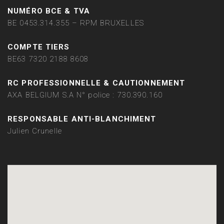
NUMÉRO BCE & TVA
BE 0453.314.355 – RPM BRUXELLES
COMPTE TIERS
BE63 7320 2188 8608
RC PROFESSIONNELLE & CAUTIONNEMENT
AXA BELGIUM S.A N° police : 730.390.160
RESPONSABLE ANTI-BLANCHIMENT
Julien Crunelle