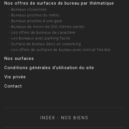
Nos offres de surfaces de bureau par thématique
-
Bureaux cloisonnés
-
Bureaux proches du métro
-
Bureaux proches d’une gare
-
Bureaux de moins de 200 mètres carrés
-
Les offres de bureaux de caractère
-
Les bureaux avec parking facile
-
Surface de bureau dans un coworking
-
Les offres de surfaces de bureau avec contrat flexible
Nos surfaces
Conditions générales d’utilisation du site
Vie privée
Contact
INDEX - NOS BIENS