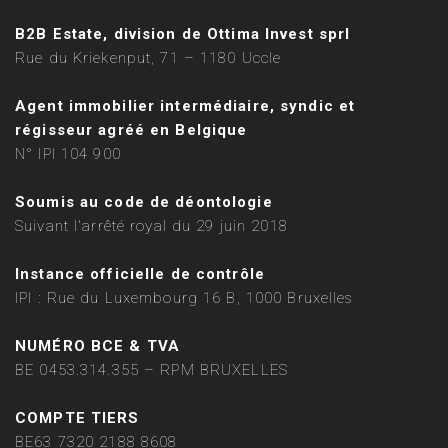
B2B Estate, division de Ottima Invest sprl
Rue du Kriekenput, 71 – 1180 Uccle
Agent immobilier intermédiaire, syndic et
régisseur agréé en Belgique
N° IPI 104 900
Soumis au code de déontologie
Suivant l'arrêté royal du 29 juin 2018
Instance officielle de contrôle
IPI : Rue du Luxembourg 16 B, 1000 Bruxelles
NUMÉRO BCE & TVA
BE 0453.314.355 – RPM BRUXELLES
COMPTE TIERS
BE63 7320 2188 8608