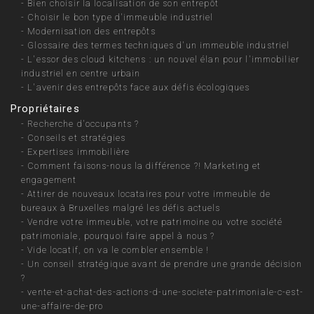
-
Bien choisir la localisation de son entrepôt
-
Choisir le bon type d'immeuble industriel
-
Modernisation des entrepôts
-
Glossaire des termes techniques d'un immeuble industriel
-
L'essor des cloud kitchens : un nouvel élan pour l'immobilier
industriel en centre urbain
-
L'avenir des entrepôts face aux défis écologiques
Propriétaires
-
Recherche d'occupants ?
-
Conseils et stratégies
-
Expertises immobilière
-
Comment faisons-nous la différence ?! Marketing et
engagement
-
Attirer de nouveaux locataires pour votre immeuble de
bureaux à Bruxelles malgré les défis actuels
-
Vendre votre immeuble, votre patrimoine ou votre société
patrimoniale, pourquoi faire appel à nous ?
-
Vide locatif, on va le combler ensemble !
-
Un conseil stratégique avant de prendre une grande décision
?
-
vente-et-achat-des-actions-d-une-societe-patrimoniale-c-est-
une-affaire-de-pro