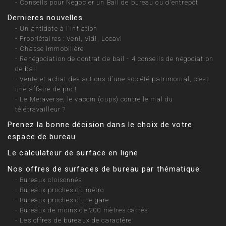
-
Conseils pour Négocier un Bail de bureau ou d'entrepôt
Dernieres nouvelles
-
Un antidote à l'inflation
-
Propriétaires : Veni, Vidi, Locavi
-
Chasse immobilière
-
Renégociation de contrat de bail - 4 conseils de négociation
de bail
-
Vente et achat des actions d’une société patrimonial, c’est
une affaire de pro !
-
Le Metaverse, le vaccin (oups) contre le mal du
télétravailleur ?
Prenez la bonne décision dans le choix de votre
espace de bureau
Le calculateur de surface en ligne
Nos offres de surfaces de bureau par thématique
-
Bureaux cloisonnés
-
Bureaux proches du métro
-
Bureaux proches d’une gare
-
Bureaux de moins de 200 mètres carrés
-
Les offres de bureaux de caractère