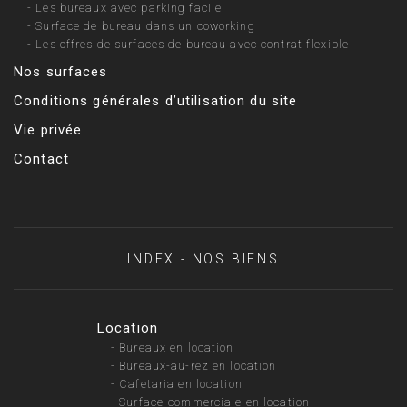
-
Les bureaux avec parking facile
-
Surface de bureau dans un coworking
-
Les offres de surfaces de bureau avec contrat flexible
Nos surfaces
Conditions générales d’utilisation du site
Vie privée
Contact
INDEX - NOS BIENS
Location
-
Bureaux en location
-
Bureaux-au-rez en location
-
Cafetaria en location
-
Surface-commerciale en location