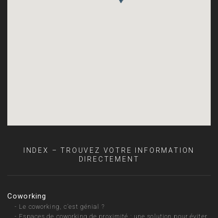
INDEX – TROUVEZ VOTRE INFORMATION
DIRECTEMENT
Coworking
-
Le coworking, c’est génial ?
-
Espaces de coworking de proximité : une solution pour éviter