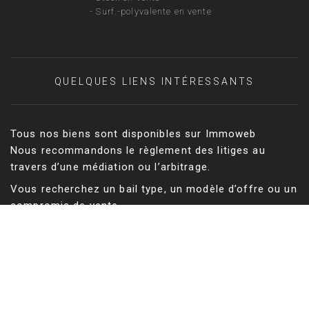
-
Surf.-polyvalente en vente
QUELQUES LIENS INTÉRESSANTS
Tous nos biens sont disponibles sur Immoweb
Nous recommandons le règlement des litiges au
travers d’une médiation ou l’arbitrage.
Vous recherchez un bail type, un modèle d’offre ou un
compromis de vente
Vous recherchez un géomètre expert pour vos états
des lieux, un mesurage ou une division d’immeuble
Tableau des Géomètres-experts
Vous cherchez un bien résidentiel en Belgique ?