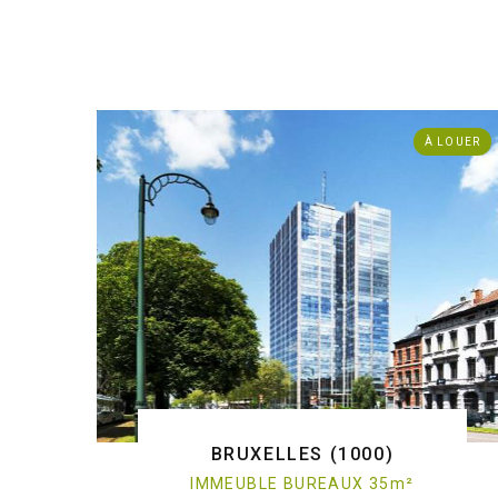
. Immeuble bureaux - à louer - 1000 Bruxelles
ref:O/1473
À LOUER
BRUXELLES (1000)
IMMEUBLE BUREAUX 35
m
²