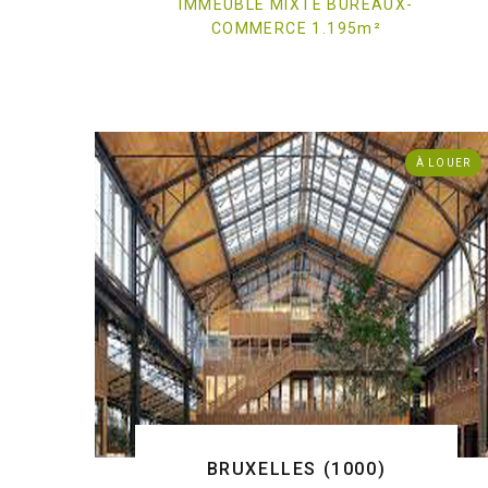
IMMEUBLE MIXTE BUREAUX-
COMMERCE 1.195
m
²
. Immeuble mixte bureaux-commerce - à louer - 1170 Watermael-Boitsfort
ref:835/3685
À LOUER
BRUXELLES (1000)