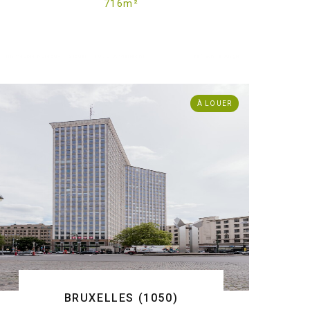
716
m
²
. Immeuble bureaux - à louer - 1070 Anderlecht
ref:White Angle
À LOUER
BRUXELLES (1050)