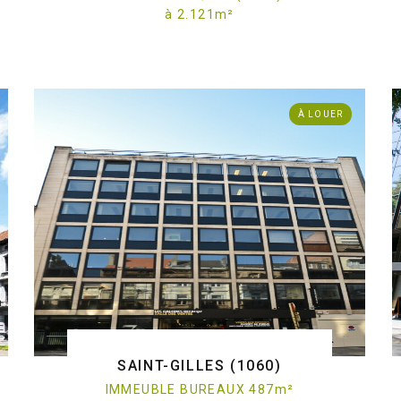
à
2.121
m
²
. Bureaux atypiques (loft) - à louer - 1000 Bruxelles
ref:O/1373
À LOUER
SAINT-GILLES (1060)
IMMEUBLE BUREAUX 487
m
²