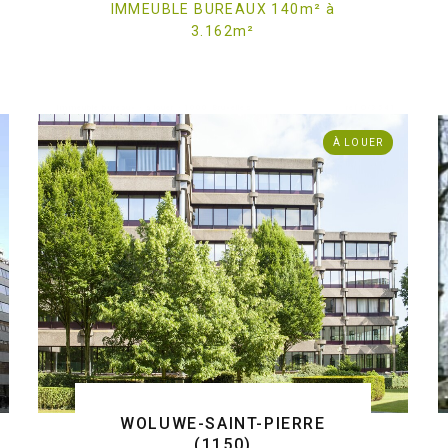
IMMEUBLE BUREAUX 140
m
²
à
3.162
m
²
. Immeuble bureaux - à louer - 1000 Bruxelles
ref:O/3541
À LOUER
WOLUWE-SAINT-PIERRE
(1150)