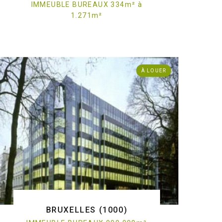
IMMEUBLE BUREAUX 334
m
²
à
1.271
m
²
. Immeuble bureaux - à louer - 1050 Bruxelles
ref:O/3333
À LOUER
BRUXELLES (1000)