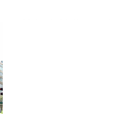
. Immeuble bureaux - à louer - 1060 Saint-Gilles
ref:O/730