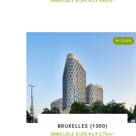
IMMEUBLE BUREAUX 486
m
²
. Immeuble bureaux - à louer - 1000 Bruxelles
ref:O/3273
À LOUER
BRUXELLES (1000)
IMMEUBLE BUREAUX 274
m
²