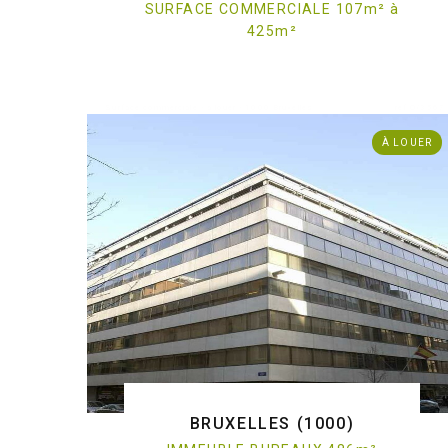
SURFACE COMMERCIALE 107
m
²
à
425
m
²
. Surface commerciale - à louer - 1000 Bruxelles
ref:O/3567
À LOUER
BRUXELLES (1000)