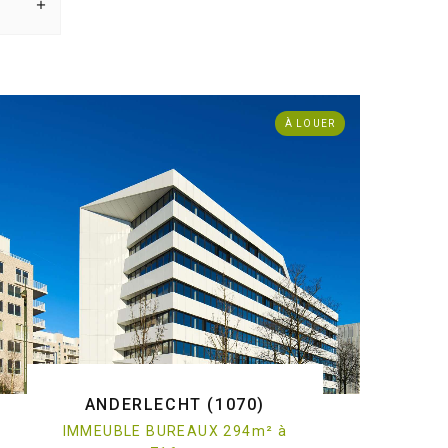
À LOUER
ANDERLECHT (1070)
IMMEUBLE BUREAUX 294
m
²
à