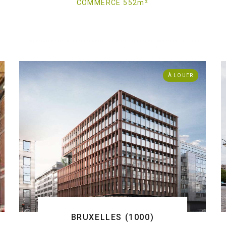
COMMERCE 552
m
²
. Immeuble mixte bureaux-commerce - à louer - 1000 Bruxelles
ref:835/3683
À LOUER
BRUXELLES (1000)