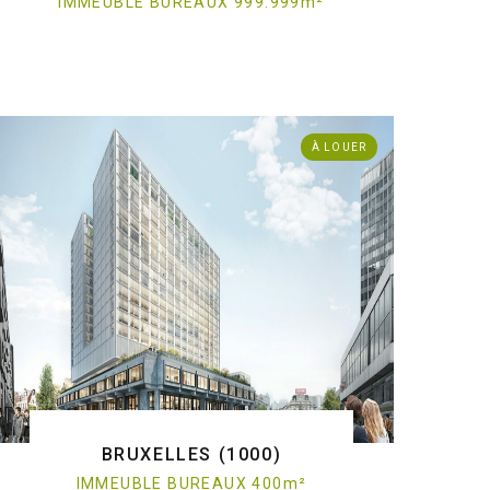
IMMEUBLE BUREAUX 999.999
m
²
. Immeuble bureaux - à louer - 1000 Bruxelles
ref:O/2108
À LOUER
BRUXELLES (1000)
IMMEUBLE BUREAUX 400
m
²