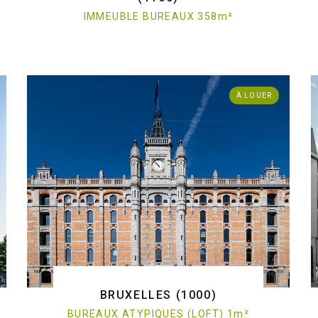
IMMEUBLE BUREAUX 358
m
²
. Immeuble bureaux - à louer - 1150 Woluwe-Saint-Pierre
ref:O/2475
À LOUER
BRUXELLES (1000)
BUREAUX ATYPIQUES (LOFT) 1
m
²