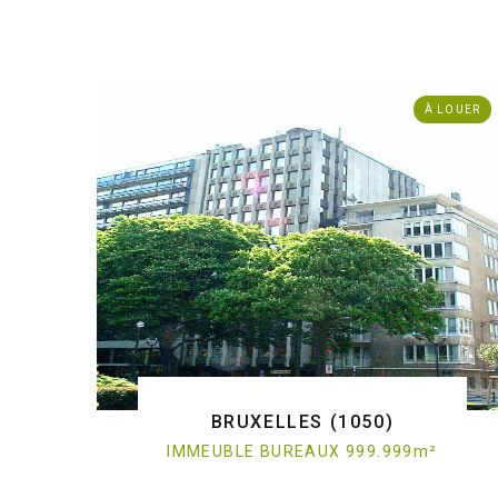
. Immeuble bureaux - à louer - 1000 Bruxelles
ref:O/743
À LOUER
BRUXELLES (1050)
IMMEUBLE BUREAUX 999.999
m
²