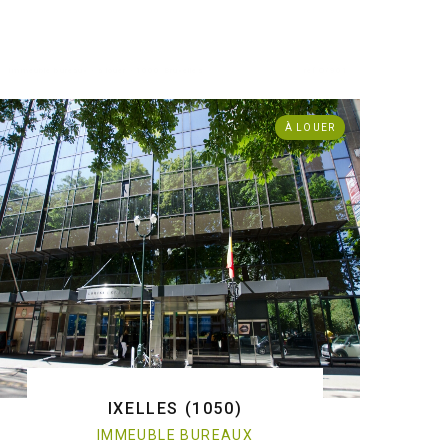
. Immeuble bureaux - à louer - 1000 Bruxelles
ref:O/901
À LOUER
IXELLES (1050)
IMMEUBLE BUREAUX