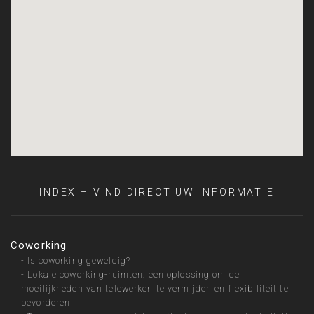
INDEX – VIND DIRECT UW INFORMATIE
Coworking
-
Is coworking geweldig?
-
Lokale coworking-ruimten: een oplossing om de
moeilijkheden van telewerken te vermijden en flexibiliteit te
bevorderen