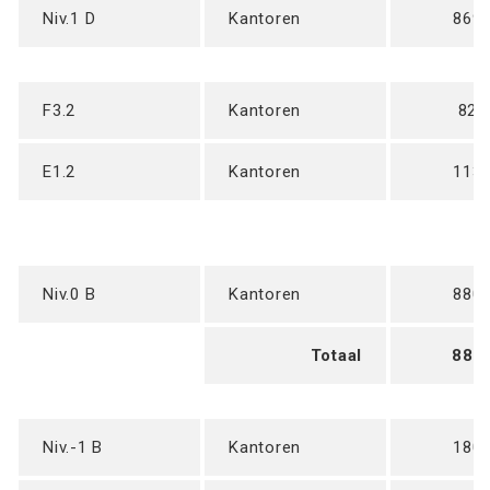
Niv.1 D
Kantoren
869
F3.2
Kantoren
82 
E1.2
Kantoren
113
Niv.0 B
Kantoren
880
Totaal
880
Niv.-1 B
Kantoren
180