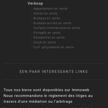
Verkoop
-
Appartement en vente
-
Atelier en vente
-
Bureaux en vente
-
Bureaux-au-rez en vente
-
Surface-commerciale en vente
-
Entrepôt en vente
-
Résidentiel en vente
-
Stock en vente
-
Surf.-polyvalente en vente
EEN PAAR INTERESSANTE LINKS
Tous nos biens sont disponibles sur Immoweb
Nous recommandons le règlement des litiges au
travers d’une médiation ou l’arbitrage.