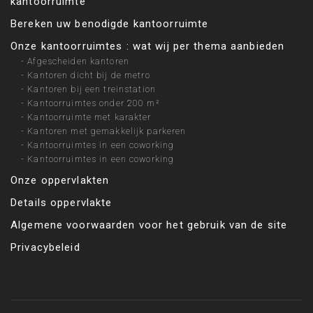
kantoorruimte
Bereken uw benodigde kantoorruimte
Onze kantoorruimtes : wat wij per thema aanbieden
-
Afgescheiden kantoren
-
Kantoren dicht bij de metro
-
Kantoren bij een treinstation
-
Kantoorruimtes onder 200 m²
-
Kantoorruimte met karakter
-
Kantoren met gemakkelijk parkeren
-
Kantoorruimtes in een coworking
-
Kantoorruimtes in een coworking
Onze oppervlakten
Details oppervlakte
Algemene voorwaarden voor het gebruik van de site
Privacybeleid