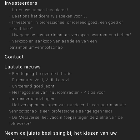
Investeerders
-
Laten we samen investeren!
-
Laat ons het doen! Wij zoeken voor u.
-
Investeren in professioneel onroerend goed, een goed of
slecht idee?
-
Uw gebouw, uw patrimonium verkopen, waarom ons bellen?
-
Verkoop en aankoop van aandelen van een
patrimoniumvennootschap
Contact
Laatste nieuws
-
Een tegengif tegen de inflatie
-
Eigenaars: Veni, Vidi, Locavi
-
Onroerend goed jacht
-
Hernegotiatie van huurcontracten - 4 tips voor
huuronderhandelingen
-
Het verkopen en kopen van aandelen in een patrimoniale
vennootschap is een professionele aangelegenheid!
-
De Metaverse, het vaccin (oeps) tegen de ziekte van de
telewerker?
Neem de juiste beslissing bij het kiezen van uw