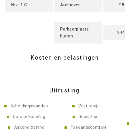
Niv.-1 C
Archieven
987
Parkeerplaats
244 u
buiten
Kosten en belastingen
Uitrusting
Scheidingswanden
Vast tapijt
Data bekabeling
Reception
Airconditioning
Toegangscontrole