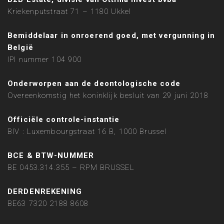
Kriekenputstraat 71 – 1180 Ukkel
Bemiddelaar in onroerend goed, met vergunning in
België
IPI nummer 104 900
Onderworpen aan de deontologische code
Overeenkomstig het koninklijk besluit van 29 juni 2018
Officiële controle-instantie
BIV : Luxembourgstraat 16 B, 1000 Brussel
BCE & BTW-NUMMER
BE 0453.314.355 – RPM BRUSSEL
DERDENREKENING
BE63 7320 2188 8608