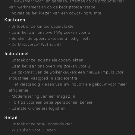
-
Telewerken: voor- en nadelen, effecten op de productiviteit
van werknemers en op de bedrijfsorganisatie
-
Advies bij het kiezen van een coworkingruimte
Kantoren
-
Ontdek onze kantooroppervlakten
-
Laat het aan ons over! Wij zoeken voor u
-
Bereken de oppervlakte die u nodig heeft
-
De Metaverse? Wat is dit?
Industrieel
-
Ontdek onze industriële oppervlakten
-
Laat het aan ons over! Wij zoeken voor u
-
De opkomst van de wolkenkeuken: een nieuwe impuls voor
industrieel vastgoed in stadscentra
-
Het verstandig kiezen van uw industriële gebouw voor meer
efficiëntie
-
Modernisering van een magazijn
-
10 tips voor een beter operationeel beheer
-
Laatste kilometers logistiek
Retail
-
Ontdek onze retail oppervlakten
-
Wij zullen voor u jagen