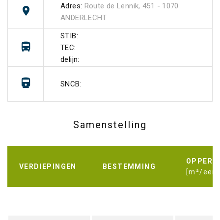
Adres:
Route de Lennik, 451 - 1070
ANDERLECHT
STIB:
TEC:
delijn:
SNCB:
Samenstelling
OPPERV
VERDIEPINGEN
BESTEMMING
[m²/eenh