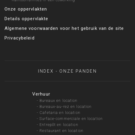
Onze oppervlakten
Details oppervlakte
Algemene voorwaarden voor het gebruik van de site
Privacybeleid
INDEX - ONZE PANDEN
Verhuur
-
Bureaux en location
-
Bureaux-au-rez en location
-
Cafetaria en location
-
Surface-commerciale en location
-
Entrepôt en location
-
Restaurant en location