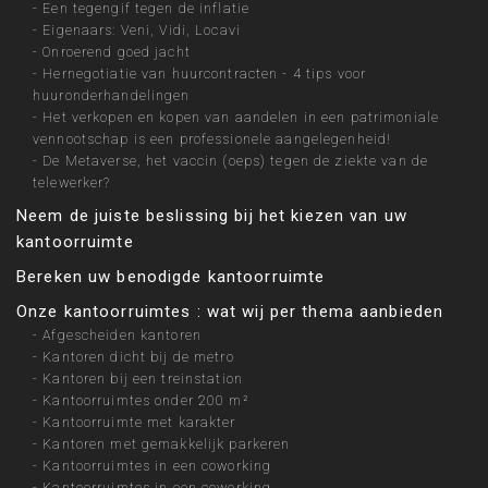
-
Een tegengif tegen de inflatie
-
Eigenaars: Veni, Vidi, Locavi
-
Onroerend goed jacht
-
Hernegotiatie van huurcontracten - 4 tips voor
huuronderhandelingen
-
Het verkopen en kopen van aandelen in een patrimoniale
vennootschap is een professionele aangelegenheid!
-
De Metaverse, het vaccin (oeps) tegen de ziekte van de
telewerker?
Neem de juiste beslissing bij het kiezen van uw
kantoorruimte
Bereken uw benodigde kantoorruimte
Onze kantoorruimtes : wat wij per thema aanbieden
-
Afgescheiden kantoren
-
Kantoren dicht bij de metro
-
Kantoren bij een treinstation
-
Kantoorruimtes onder 200 m²
-
Kantoorruimte met karakter
-
Kantoren met gemakkelijk parkeren
-
Kantoorruimtes in een coworking
-
Kantoorruimtes in een coworking