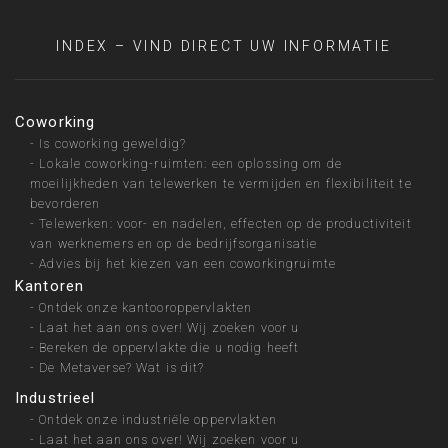
INDEX – VIND DIRECT UW INFORMATIE
Coworking
-
Is coworking geweldig?
-
Lokale coworking-ruimten: een oplossing om de
moeilijkheden van telewerken te vermijden en flexibiliteit te
bevorderen
-
Telewerken: voor- en nadelen, effecten op de productiviteit
van werknemers en op de bedrijfsorganisatie
-
Advies bij het kiezen van een coworkingruimte
Kantoren
-
Ontdek onze kantooroppervlakten
-
Laat het aan ons over! Wij zoeken voor u
-
Bereken de oppervlakte die u nodig heeft
-
De Metaverse? Wat is dit?
Industrieel
-
Ontdek onze industriële oppervlakten
-
Laat het aan ons over! Wij zoeken voor u