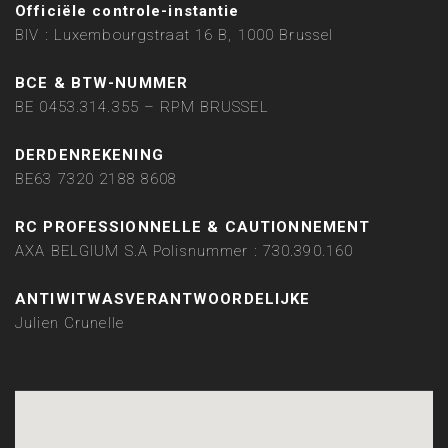
Officiële controle-instantie
BIV : Luxembourgstraat 16 B, 1000 Brussel
BCE & BTW-NUMMER
BE 0453.314.355 – RPM BRUSSEL
DERDENREKENING
BE63 7320 2188 8608
RC PROFESSIONNELLE & CAUTIONNEMENT
AXA BELGIUM S.A Polisnummer : 730.390.160
ANTIWITWASVERANTWOORDELIJKE
Julien Crunelle