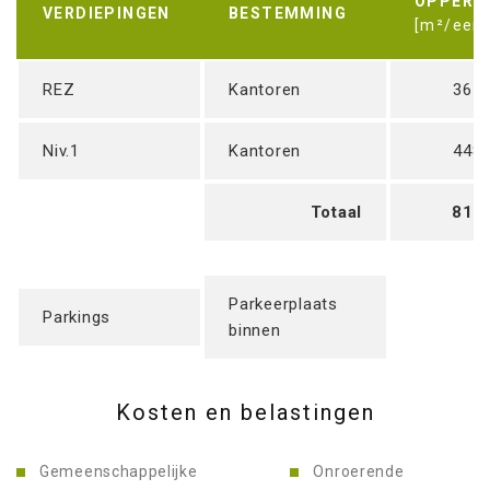
OPPERV
VERDIEPINGEN
BESTEMMING
[m²/eenh
REZ
Kantoren
365
Niv.1
Kantoren
448
Totaal
813
Parkeerplaats
Parkings
binnen
Kosten en belastingen
Gemeenschappelijke
Onroerende