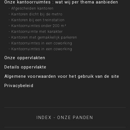
Onze kantoorruimtes : wat wij per thema aanbieden
-
Afgescheiden kantoren
-
Kantoren dicht bij de metro
-
Kantoren bij een treinstation
-
Kantoorruimtes onder 200 m²
-
Kantoorruimte met karakter
-
Kantoren met gemakkelijk parkeren
-
Kantoorruimtes in een coworking
-
Kantoorruimtes in een coworking
Onze oppervlakten
Details oppervlakte
Algemene voorwaarden voor het gebruik van de site
Privacybeleid
INDEX - ONZE PANDEN