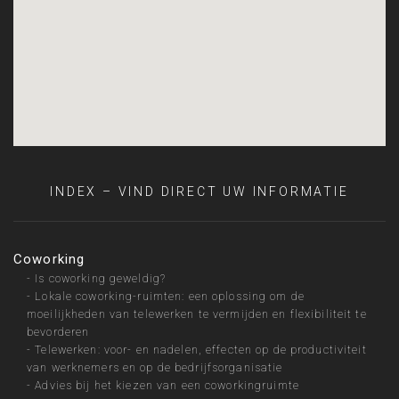
INDEX – VIND DIRECT UW INFORMATIE
Coworking
-
Is coworking geweldig?
-
Lokale coworking-ruimten: een oplossing om de
moeilijkheden van telewerken te vermijden en flexibiliteit te
bevorderen
-
Telewerken: voor- en nadelen, effecten op de productiviteit
van werknemers en op de bedrijfsorganisatie
-
Advies bij het kiezen van een coworkingruimte