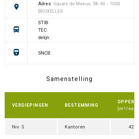
Adres:
Square de Meeus, 38-40 - 1000
BRUXELLES
STIB:
TEC:
delijn:
SNCB:
Samenstelling
OPPERV
VERDIEPINGEN
BESTEMMING
[m²/eenh
Niv. 5
Kantoren
428