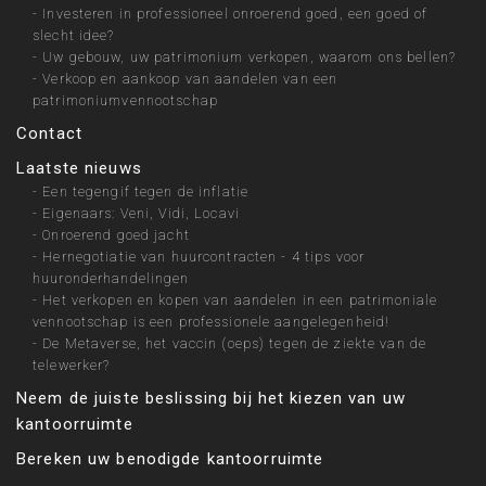
-
Investeren in professioneel onroerend goed, een goed of
slecht idee?
-
Uw gebouw, uw patrimonium verkopen, waarom ons bellen?
-
Verkoop en aankoop van aandelen van een
patrimoniumvennootschap
Contact
Laatste nieuws
-
Een tegengif tegen de inflatie
-
Eigenaars: Veni, Vidi, Locavi
-
Onroerend goed jacht
-
Hernegotiatie van huurcontracten - 4 tips voor
huuronderhandelingen
-
Het verkopen en kopen van aandelen in een patrimoniale
vennootschap is een professionele aangelegenheid!
-
De Metaverse, het vaccin (oeps) tegen de ziekte van de
telewerker?
Neem de juiste beslissing bij het kiezen van uw
kantoorruimte
Bereken uw benodigde kantoorruimte