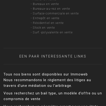
-
Bureaux en vente
-
Bureaux-au-rez en vente
-
Surface-commerciale en vente
-
Entrepôt en vente
-
Résidentiel en vente
-
Stock en vente
-
Surf.-polyvalente en vente
EEN PAAR INTERESSANTE LINKS
Tous nos biens sont disponibles sur Immoweb
Nous recommandons le règlement des litiges au
travers d’une médiation ou l’arbitrage.
Vous recherchez un bail type, un modèle d’offre ou un
compromis de vente