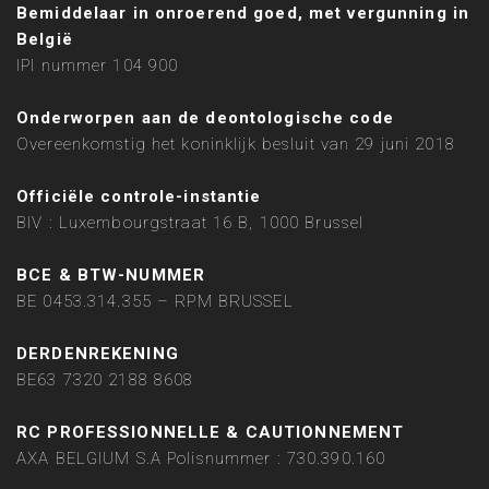
Bemiddelaar in onroerend goed, met vergunning in
België
IPI nummer 104 900
Onderworpen aan de deontologische code
Overeenkomstig het koninklijk besluit van 29 juni 2018
Officiële controle-instantie
BIV : Luxembourgstraat 16 B, 1000 Brussel
BCE & BTW-NUMMER
BE 0453.314.355 – RPM BRUSSEL
DERDENREKENING
BE63 7320 2188 8608
RC PROFESSIONNELLE & CAUTIONNEMENT
AXA BELGIUM S.A Polisnummer : 730.390.160