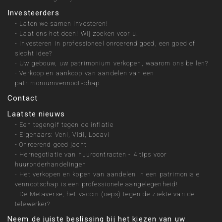
Investeerders
-
Laten we samen investeren!
-
Laat ons het doen! Wij zoeken voor u.
-
Investeren in professioneel onroerend goed, een goed of
slecht idee?
-
Uw gebouw, uw patrimonium verkopen, waarom ons bellen?
-
Verkoop en aankoop van aandelen van een
patrimoniumvennootschap
Contact
Laatste nieuws
-
Een tegengif tegen de inflatie
-
Eigenaars: Veni, Vidi, Locavi
-
Onroerend goed jacht
-
Hernegotiatie van huurcontracten - 4 tips voor
huuronderhandelingen
-
Het verkopen en kopen van aandelen in een patrimoniale
vennootschap is een professionele aangelegenheid!
-
De Metaverse, het vaccin (oeps) tegen de ziekte van de
telewerker?
Neem de juiste beslissing bij het kiezen van uw