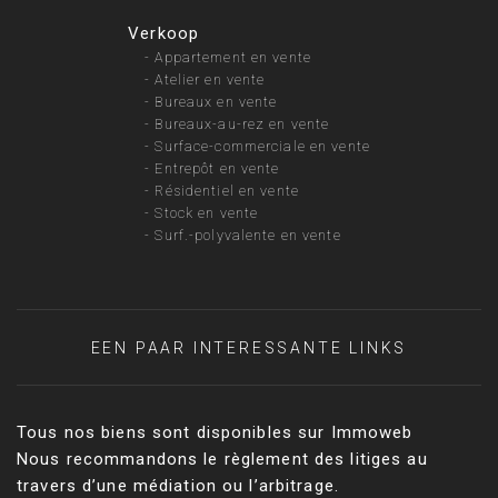
Verkoop
-
Appartement en vente
-
Atelier en vente
-
Bureaux en vente
-
Bureaux-au-rez en vente
-
Surface-commerciale en vente
-
Entrepôt en vente
-
Résidentiel en vente
-
Stock en vente
-
Surf.-polyvalente en vente
EEN PAAR INTERESSANTE LINKS
Tous nos biens sont disponibles sur Immoweb
Nous recommandons le règlement des litiges au
travers d’une médiation ou l’arbitrage.