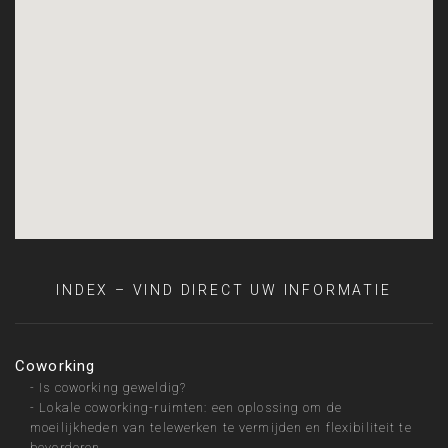
INDEX – VIND DIRECT UW INFORMATIE
Coworking
-
Is coworking geweldig?
-
Lokale coworking-ruimten: een oplossing om de
moeilijkheden van telewerken te vermijden en flexibiliteit te
bevorderen