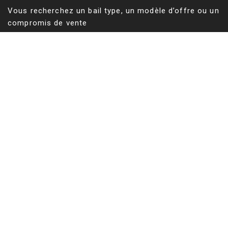
Vous recherchez un bail type, un modèle d’offre ou un
compromis de vente
Vous recherchez un géomètre expert pour vos états
des lieux, un mesurage ou une division d’immeuble
Tableau des Géomètres-experts
Vous cherchez un bien résidentiel en Belgique ?
Vous cherchez un bien résidentiel aux Etats-Unis ?
©
Sructure du site web, conception des outils de
recherche et de calcul de surfaces, rédaction des
contenus des articles et des annonces par Olivier
Vigneron
©
Webcit-a
-
All Rights Reserved