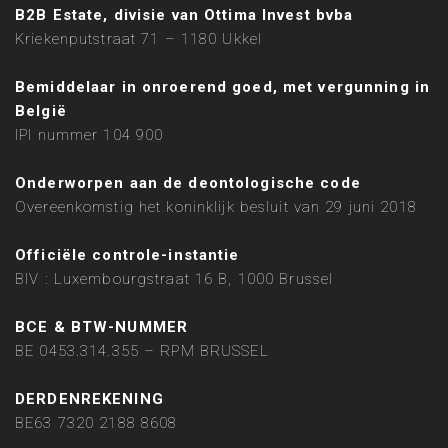
B2B Estate, divisie van Ottima Invest bvba
Kriekenputstraat 71 – 1180 Ukkel
Bemiddelaar in onroerend goed, met vergunning in
België
IPI nummer 104 900
Onderworpen aan de deontologische code
Overeenkomstig het koninklijk besluit van 29 juni 2018
Officiële controle-instantie
BIV : Luxembourgstraat 16 B, 1000 Brussel
BCE & BTW-NUMMER
BE 0453.314.355 – RPM BRUSSEL
DERDENREKENING
BE63 7320 2188 8608