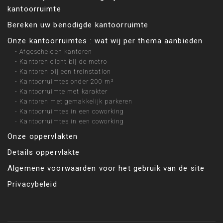
kantoorruimte
Bereken uw benodigde kantoorruimte
Onze kantoorruimtes : wat wij per thema aanbieden
-
Afgescheiden kantoren
-
Kantoren dicht bij de metro
-
Kantoren bij een treinstation
-
Kantoorruimtes onder 200 m²
-
Kantoorruimte met karakter
-
Kantoren met gemakkelijk parkeren
-
Kantoorruimtes in een coworking
-
Kantoorruimtes in een coworking
Onze oppervlakten
Details oppervlakte
Algemene voorwaarden voor het gebruik van de site
Privacybeleid