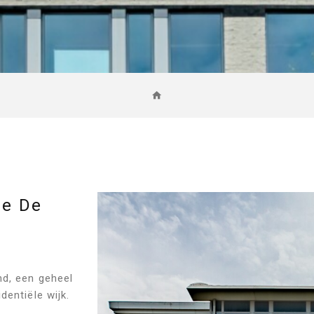
ne De
nd, een geheel
entiële wijk.