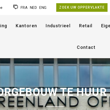
be
FRA
NED
ENG
ZOEK UW OPPERVLAKTE
ing
Kantoren
Industrieel
Retail
Eig
Contact
RGEBOUW TE HUUR 