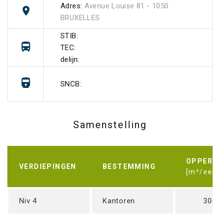
Adres:
Avenue Louise 81 - 1050
BRUXELLES
STIB:
TEC:
delijn:
SNCB:
Samenstelling
OPPERV
VERDIEPINGEN
BESTEMMING
[m²/eenh
Niv 4
Kantoren
306