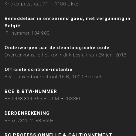
Kriekenputstraat 71 – 1180 Ukkel
Bemiddelaar in onroerend goed, met vergunning in
België
IPI nummer 104 900
Onderworpen aan de deontologische code
Overeenkomstig het koninklijk besluit van 29 juni 2018
Officiële controle-instantie
BIV : Luxembourgstraat 16 B, 1000 Brussel
BCE & BTW-NUMMER
BE 0453.314.355 – RPM BRUSSEL
DERDENREKENING
BE63 7320 2188 8608
RC PROFESSIONNELLE & CAUTIONNEMENT