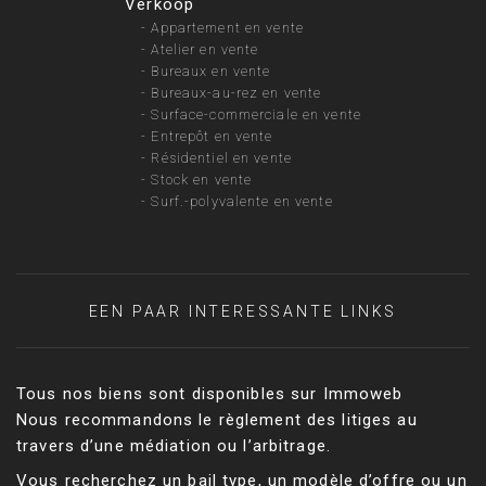
Verkoop
-
Appartement en vente
-
Atelier en vente
-
Bureaux en vente
-
Bureaux-au-rez en vente
-
Surface-commerciale en vente
-
Entrepôt en vente
-
Résidentiel en vente
-
Stock en vente
-
Surf.-polyvalente en vente
EEN PAAR INTERESSANTE LINKS
Tous nos biens sont disponibles sur Immoweb
Nous recommandons le règlement des litiges au
travers d’une médiation ou l’arbitrage.
Vous recherchez un bail type, un modèle d’offre ou un