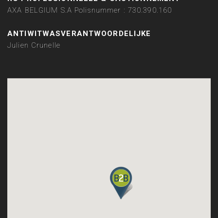
AXA BELGIUM S.A Polisnummer : 730.390.160
ANTIWITWASVERANTWOORDELIJKE
Julien Crunelle