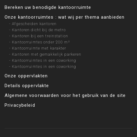
Bereken uw benodigde kantoorruimte
Onze kantoorruimtes : wat wij per thema aanbieden
-
Afgescheiden kantoren
-
Kantoren dicht bij de metro
-
Kantoren bij een treinstation
-
Kantoorruimtes onder 200 m²
-
Kantoorruimte met karakter
-
Kantoren met gemakkelijk parkeren
-
Kantoorruimtes in een coworking
-
Kantoorruimtes in een coworking
Onze oppervlakten
Details oppervlakte
Algemene voorwaarden voor het gebruik van de site
Privacybeleid