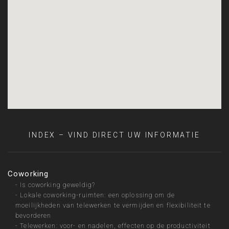
INDEX – VIND DIRECT UW INFORMATIE
Coworking
-
Is coworking geweldig?
-
Lokale coworking-ruimten: een oplossing om de
moeilijkheden van telewerken te vermijden en flexibiliteit te
bevorderen
-
Telewerken: voor- en nadelen, effecten op de productiviteit