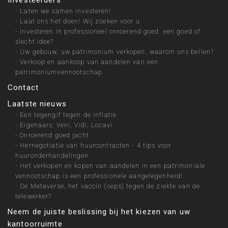
Investeerders
-
Laten we samen investeren!
-
Laat ons het doen! Wij zoeken voor u.
-
Investeren in professioneel onroerend goed, een goed of
slecht idee?
-
Uw gebouw, uw patrimonium verkopen, waarom ons bellen?
-
Verkoop en aankoop van aandelen van een
patrimoniumvennootschap
Contact
Laatste nieuws
-
Een tegengif tegen de inflatie
-
Eigenaars: Veni, Vidi, Locavi
-
Onroerend goed jacht
-
Hernegotiatie van huurcontracten - 4 tips voor
huuronderhandelingen
-
Het verkopen en kopen van aandelen in een patrimoniale
vennootschap is een professionele aangelegenheid!
-
De Metaverse, het vaccin (oeps) tegen de ziekte van de
telewerker?
Neem de juiste beslissing bij het kiezen van uw
kantoorruimte