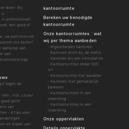
het doen! Wij
kantoorruimte
 u.
Bereken uw benodigde
 in professioneel
kantoorruimte
oed, een goed of
?
Onze kantoorruimtes : wat
w, uw patrimonium
wij per thema aanbieden
waarom ons bellen?
-
Afgescheiden kantoren
n aankoop van
-
Kantoren dicht bij de metro
an een
-
Kantoren bij een treinstation
umvennootschap
-
Kantoorruimtes onder 200
m²
-
Kantoorruimte met karakter
euws
-
Kantoren met gemakkelijk
gif tegen de
parkeren
-
Kantoorruimtes in een
 Veni, Vidi, Locavi
coworking
 goed jacht
-
Kantoorruimtes in een
atie van
coworking
ten - 4 tips voor
andelingen
Onze oppervlakten
pen en kopen van
Details oppervlakte