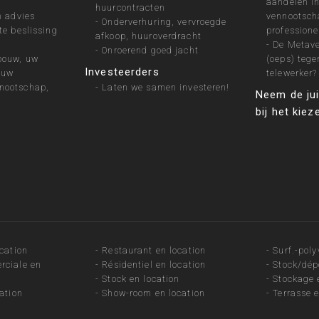
aandelen in
huurcontracten
h advies
vennootsch
-
Onderverhuring, vervroegde
te beslissing
professione
afkoop, huuroverdracht
-
De Metave
-
Onroerend goed jacht
bouw, uw
(oeps) tege
Investeerders
 uw
telewerker?
nootschap,
-
Laten we samen investeren!
Neem de jui
bij het kie
ocation
-
Restaurant en location
-
Surf.-poly
rciale en
-
Résidentiel en location
-
Stock/dép
-
Stock en location
-
Stockage 
ation
-
Show-room en location
-
Terrasse e