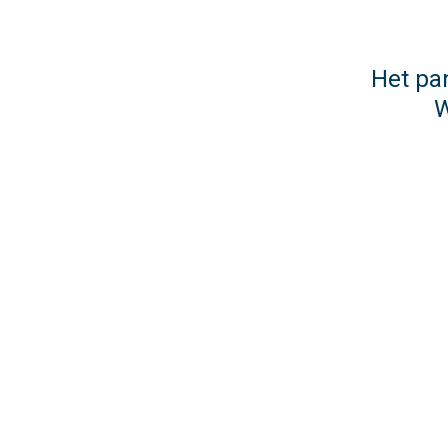
Het pan
W