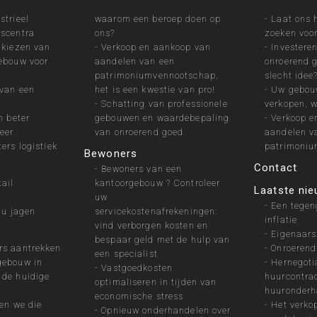
strieel
waarom een beroep doen op
-
Laat ons 
dscentra
ons?
zoeken voor
 kiezen van
-
Verkoop en aankoop van
-
Investeren
gebouw voor
aandelen van een
onroerend g
patrimoniumvennootschap,
slecht idee
 van een
het is een kwestie van pro!
-
Uw gebou
-
Schatting van professionele
verkopen, 
n beter
gebouwen en waardebepaling
-
Verkoop e
eer
van onroerend goed
aandelen v
ers logistiek
patrimoni
Bewoners
Contact
-
Bewoners van een
tail
kantoorgebouw ? Controleer
Laatste ni
uw
-
Een tegen
 u jagen
servicekostenafrekeningen:
inflatie
vind verborgen kosten en
-
Eigenaars:
bespaar geld met de hulp van
rs aantrekken
-
Onroerend
een specialist
gebouw in
-
Hernegoti
-
Vastgoedkosten
 de huidige
huurcontrac
optimaliseren in tijden van
huuronderh
economische stress
ten we die
-
Het verko
-
Opnieuw onderhandelen over