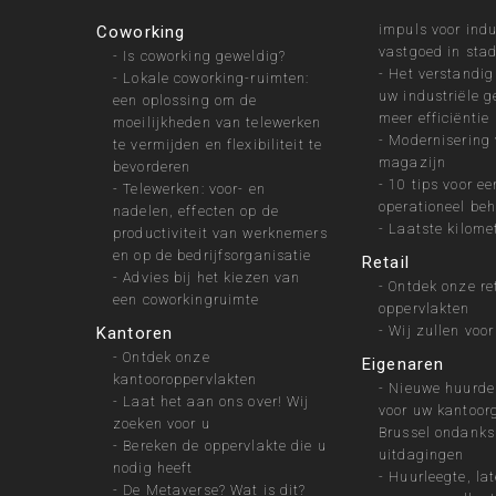
impuls voor indu
Coworking
vastgoed in sta
-
Is coworking geweldig?
-
Het verstandig
-
Lokale coworking-ruimten:
uw industriële 
een oplossing om de
meer efficiëntie
moeilijkheden van telewerken
-
Modernisering
te vermijden en flexibiliteit te
magazijn
bevorderen
-
10 tips voor ee
-
Telewerken: voor- en
operationeel beh
nadelen, effecten op de
-
Laatste kilomet
productiviteit van werknemers
en op de bedrijfsorganisatie
Retail
-
Advies bij het kiezen van
-
Ontdek onze re
een coworkingruimte
oppervlakten
-
Wij zullen voor
Kantoren
-
Ontdek onze
Eigenaren
kantooroppervlakten
-
Nieuwe huurde
-
Laat het aan ons over! Wij
voor uw kantoor
zoeken voor u
Brussel ondanks
-
Bereken de oppervlakte die u
uitdagingen
nodig heeft
-
Huurleegte, la
-
De Metaverse? Wat is dit?