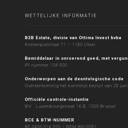
WETTELIJKE INFORMATIE
B2B Estate, divisie van Ottima Invest bvba
Kriekenputstraat 71 – 1180 Ukkel
Bemiddelaar in onroerend goed, met vergunn
IPI nummer 104 900
Onderworpen aan de deontologische code
Overeenkomstig het koninklijk besluit van 29 jun
Officiële controle-instantie
BIV : Luxembourgstraat 16 B, 1000 Brussel
BCE & BTW-NUMMER
BE 0453.314.355 – RPM BRUSSEL