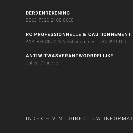
DERDENREKENING
BE63 7320 2188 8608
RC PROFESSIONNELLE & CAUTIONNEMENT
AXA BELGIUM S.A Polisnummer : 730.390.160
ANTIWITWASVERANTWOORDELIJKE
Julien Crunelle
INDEX – VIND DIRECT UW INFORMA