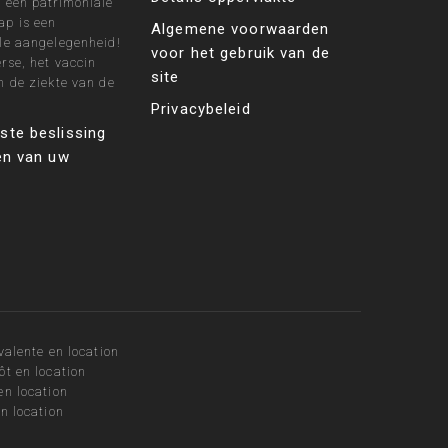
 een patrimoniale
ap is een
Algemene voorwaarden
le aangelegenheid!
voor het gebruik van de
rse, het vaccin
site
n de ziekte van de
Privacybeleid
ste beslissing
zen van uw
valente en location
ôt en location
en location
n location