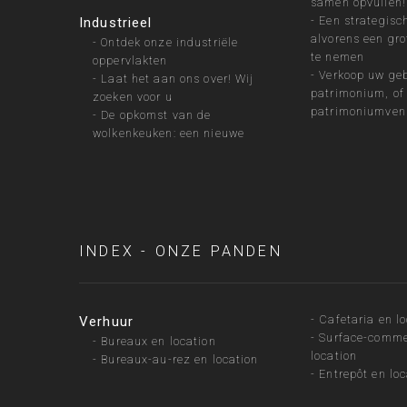
samen opvullen!
-
Een strategisc
Industrieel
alvorens een gro
-
Ontdek onze industriële
te nemen
oppervlakten
-
Verkoop uw ge
-
Laat het aan ons over! Wij
patrimonium, of
zoeken voor u
patrimoniumven
-
De opkomst van de
wolkenkeuken: een nieuwe
INDEX - ONZE PANDEN
-
Cafetaria en l
Verhuur
-
Surface-comme
-
Bureaux en location
location
-
Bureaux-au-rez en location
-
Entrepôt en loc